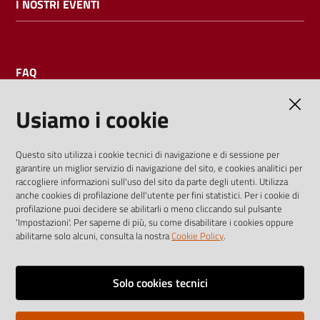
I NOSTRI EVENTI
FAQ
Usiamo i cookie
AMMINISTRAZIONE TRASPARENTE
Questo sito utilizza i cookie tecnici di navigazione e di sessione per
garantire un miglior servizio di navigazione del sito, e cookies analitici per
I dati personali pubblicati sono riutilizzabili solo alle condizioni
raccogliere informazioni sull'uso del sito da parte degli utenti. Utilizza
previste dalla direttiva comunitaria 2003/98/CE e dal d.lgs.
anche cookies di profilazione dell'utente per fini statistici. Per i cookie di
profilazione puoi decidere se abilitarli o meno cliccando sul pulsante
36/2006
'Impostazioni'. Per saperne di più, su come disabilitare i cookies oppure
abilitarne solo alcuni, consulta la nostra
Cookie Policy
.
Vai alla pagina
Media policy
Solo cookies tecnici
Note legali