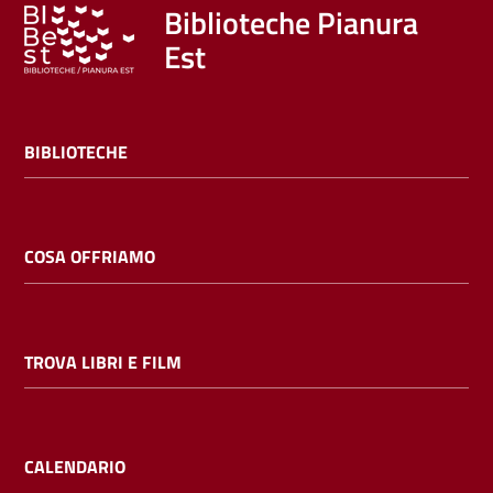
Trova
Biblioteche Pianura
libri
Est
e
film
BIBLIOTECHE
Calendario
Online
COSA OFFRIAMO
TROVA LIBRI E FILM
Bambini
e
ragazzi
CALENDARIO