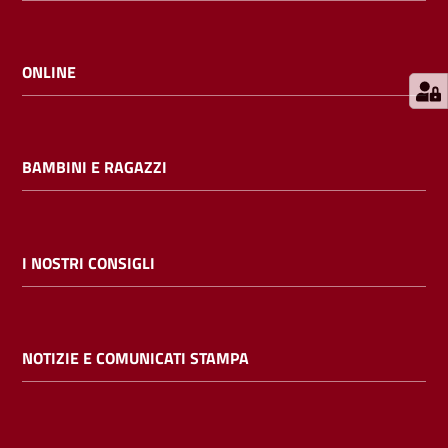
E
m
i
ONLINE
l
i
b
BAMBINI E RAGAZZI
Cerca nei
I NOSTRI CONSIGLI
cataloghi
Chiedi al
NOTIZIE E COMUNICATI STAMPA
bibliotecario
Contatti