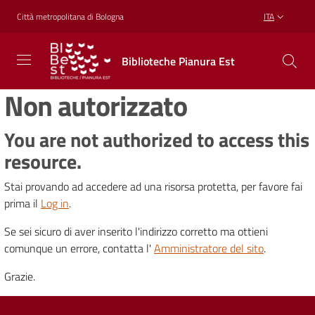
Vai al contenuto
Vai alla navigazione
Vai al footer
Città metropolitana di Bologna
ITA
Biblioteche
Biblioteche Pianura Est
Pianura
Est
Non autorizzato
CONOSCERE,
CREARE,
RICREARSI
You are not authorized to access this
resource.
Stai provando ad accedere ad una risorsa protetta, per favore fai
Biblioteche
prima il
Log in
.
Se sei sicuro di aver inserito l'indirizzo corretto ma ottieni
Cosa
comunque un errore, contatta l'
Amministratore del sito
.
offriamo
Grazie.