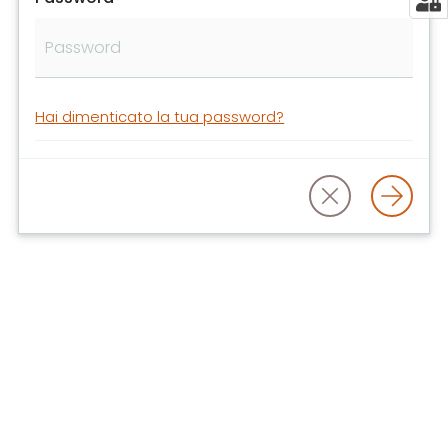
libri
e
film
Calendario
Hai dimenticato la tua password?
Online
Bambini
e
ragazzi
E
m
i