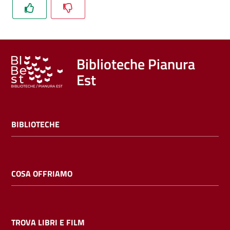
Trova
libri
e
film
Biblioteche Pianura
Est
Calendario
Online
BIBLIOTECHE
COSA OFFRIAMO
Bambini
e
ragazzi
TROVA LIBRI E FILM