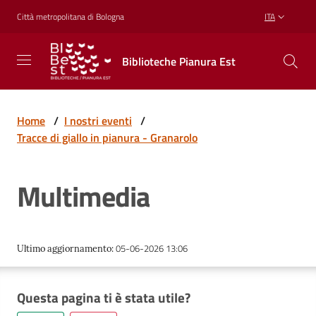
Vai al contenuto
Vai alla navigazione
Vai al footer
Città metropolitana di Bologna
ITA
Biblioteche
Biblioteche Pianura Est
Pianura
Est
CONOSCERE,
CREARE,
Home
/
I nostri eventi
/
RICREARSI
Tracce di giallo in pianura - Granarolo
Multimedia
Biblioteche
Cosa
05-06-2026 13:06
Ultimo aggiornamento
:
offriamo
Questa pagina ti è stata utile?