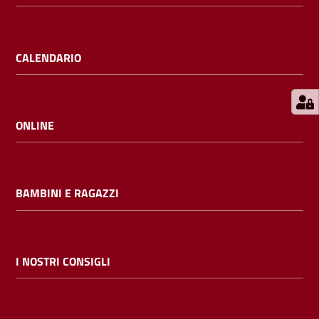
E
m
i
CALENDARIO
l
i
b
ONLINE
Cerca nei
BAMBINI E RAGAZZI
cataloghi
Chiedi al
bibliotecario
I NOSTRI CONSIGLI
Contatti