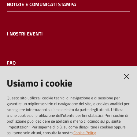
NOTIZIE E COMUNICATI STAMPA
I NOSTRI EVENTI
FAQ
Usiamo i cookie
AMMINISTRAZIONE TRASPARENTE
Questo sito utilizza i cookie tecnici di navigazione e di sessione per
garantire un miglior servizio di navigazione del sito, e cookies analitici per
I dati personali pubblicati sono riutilizzabili solo alle condizioni
raccogliere informazioni sull'uso del sito da parte degli utenti. Utilizza
previste dalla direttiva comunitaria 2003/98/CE e dal d.lgs.
anche cookies di profilazione dell'utente per fini statistici. Per i cookie di
profilazione puoi decidere se abilitarli o meno cliccando sul pulsante
36/2006
'Impostazioni'. Per saperne di più, su come disabilitare i cookies oppure
abilitarne solo alcuni, consulta la nostra
Cookie Policy
.