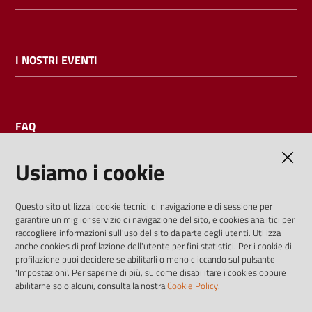
I NOSTRI EVENTI
FAQ
Usiamo i cookie
AMMINISTRAZIONE TRASPARENTE
Questo sito utilizza i cookie tecnici di navigazione e di sessione per
garantire un miglior servizio di navigazione del sito, e cookies analitici per
I dati personali pubblicati sono riutilizzabili solo alle condizioni
raccogliere informazioni sull'uso del sito da parte degli utenti. Utilizza
previste dalla direttiva comunitaria 2003/98/CE e dal d.lgs.
anche cookies di profilazione dell'utente per fini statistici. Per i cookie di
profilazione puoi decidere se abilitarli o meno cliccando sul pulsante
36/2006
'Impostazioni'. Per saperne di più, su come disabilitare i cookies oppure
abilitarne solo alcuni, consulta la nostra
Cookie Policy
.