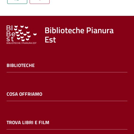
Trova
libri
e
film
Biblioteche Pianura
Est
Calendario
Online
BIBLIOTECHE
COSA OFFRIAMO
Bambini
e
TROVA LIBRI E FILM
ragazzi