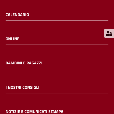
E
m
CALENDARIO
i
l
i
b
ONLINE
BAMBINI E RAGAZZI
Cerca nei
cataloghi
Chiedi al
I NOSTRI CONSIGLI
bibliotecario
Contatti
NOTIZIE E COMUNICATI STAMPA