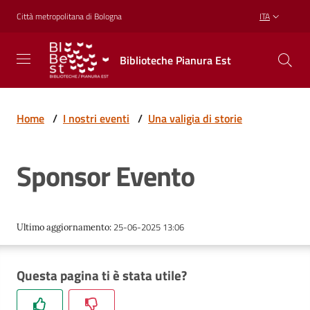
Vai al contenuto
Vai alla navigazione
Vai al footer
Città metropolitana di Bologna
ITA
Biblioteche
Biblioteche Pianura Est
Pianura
Est
CONOSCERE,
CREARE,
Home
/
I nostri eventi
/
Una valigia di storie
RICREARSI
Sponsor Evento
Biblioteche
25-06-2025 13:06
Ultimo aggiornamento
:
Cosa
offriamo
Questa pagina ti è stata utile?