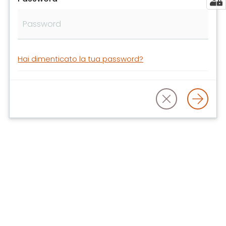
libri
e
film
Calendario
Hai dimenticato la tua password?
Online
Bambini
e
ragazzi
E
m
i