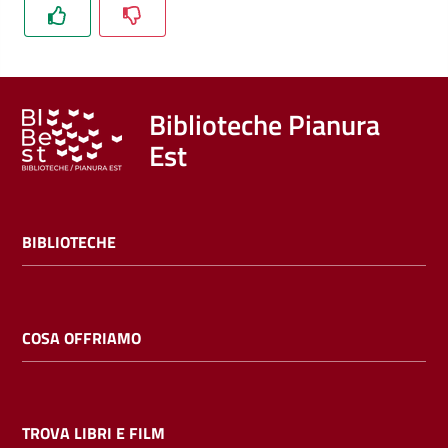
Trova
libri
e
film
Biblioteche Pianura
Est
Calendario
Online
BIBLIOTECHE
COSA OFFRIAMO
Bambini
e
ragazzi
TROVA LIBRI E FILM