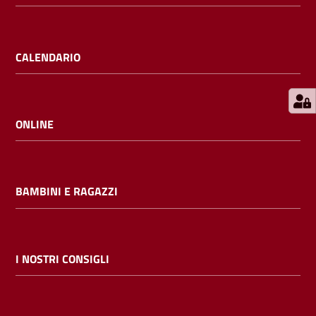
E
m
i
CALENDARIO
l
i
b
ONLINE
Cerca nei
BAMBINI E RAGAZZI
cataloghi
Chiedi al
bibliotecario
I NOSTRI CONSIGLI
Contatti