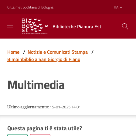
Vai al contenuto
Vai alla navigazione
Vai al footer
Città metropolitana di Bologna
ITA
Biblioteche
Biblioteche Pianura Est
Pianura
Est
CONOSCERE,
CREARE,
Home
/
Notizie e Comunicati Stampa
/
RICREARSI
Bimbinbiblio a San Giorgio di Piano
Multimedia
Biblioteche
Cosa
15-01-2025 14:01
Ultimo aggiornamento
:
offriamo
Questa pagina ti è stata utile?