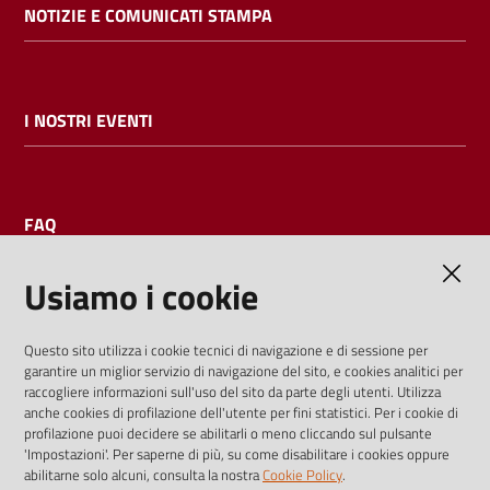
NOTIZIE E COMUNICATI STAMPA
I NOSTRI EVENTI
FAQ
Usiamo i cookie
AMMINISTRAZIONE TRASPARENTE
Questo sito utilizza i cookie tecnici di navigazione e di sessione per
garantire un miglior servizio di navigazione del sito, e cookies analitici per
I dati personali pubblicati sono riutilizzabili solo alle condizioni
raccogliere informazioni sull'uso del sito da parte degli utenti. Utilizza
previste dalla direttiva comunitaria 2003/98/CE e dal d.lgs.
anche cookies di profilazione dell'utente per fini statistici. Per i cookie di
profilazione puoi decidere se abilitarli o meno cliccando sul pulsante
36/2006
'Impostazioni'. Per saperne di più, su come disabilitare i cookies oppure
abilitarne solo alcuni, consulta la nostra
Cookie Policy
.