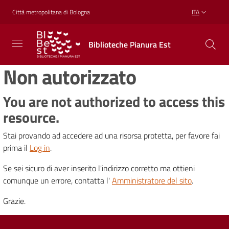
Vai al contenuto
Vai alla navigazione
Vai al footer
Città metropolitana di Bologna
ITA
Biblioteche
Biblioteche Pianura Est
Pianura
Est
Non autorizzato
CONOSCERE,
CREARE,
RICREARSI
You are not authorized to access this
resource.
Stai provando ad accedere ad una risorsa protetta, per favore fai
Biblioteche
prima il
Log in
.
Se sei sicuro di aver inserito l'indirizzo corretto ma ottieni
Cosa
comunque un errore, contatta l'
Amministratore del sito
.
offriamo
Grazie.