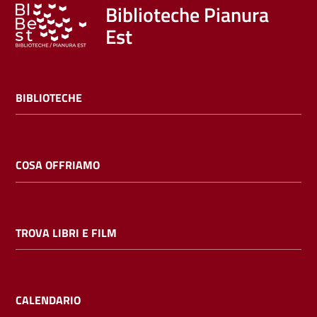
Trova
Biblioteche Pianura
libri
Est
e
film
BIBLIOTECHE
Calendario
Online
COSA OFFRIAMO
TROVA LIBRI E FILM
Bambini
e
ragazzi
CALENDARIO