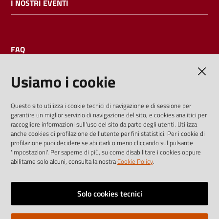
I NOSTRI EVENTI
FAQ
Usiamo i cookie
AMMINISTRAZIONE TRASPARENTE
Questo sito utilizza i cookie tecnici di navigazione e di sessione per
garantire un miglior servizio di navigazione del sito, e cookies analitici per
I dati personali pubblicati sono riutilizzabili solo alle condizioni
raccogliere informazioni sull'uso del sito da parte degli utenti. Utilizza
previste dalla direttiva comunitaria 2003/98/CE e dal d.lgs.
anche cookies di profilazione dell'utente per fini statistici. Per i cookie di
profilazione puoi decidere se abilitarli o meno cliccando sul pulsante
36/2006
'Impostazioni'. Per saperne di più, su come disabilitare i cookies oppure
abilitarne solo alcuni, consulta la nostra
Cookie Policy
.
Vai alla pagina
Media policy
Solo cookies tecnici
Note legali