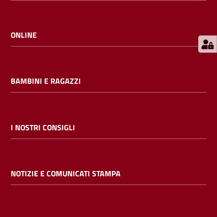
E
m
i
ONLINE
l
i
b
BAMBINI E RAGAZZI
Cerca nei
I NOSTRI CONSIGLI
cataloghi
Chiedi al
NOTIZIE E COMUNICATI STAMPA
bibliotecario
Contatti