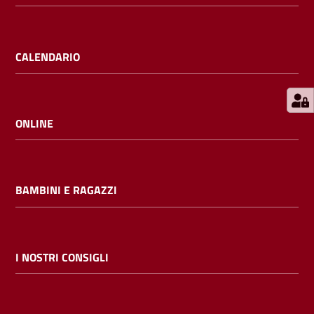
E
m
i
CALENDARIO
l
i
b
ONLINE
Cerca nei
BAMBINI E RAGAZZI
cataloghi
Chiedi al
bibliotecario
I NOSTRI CONSIGLI
Contatti