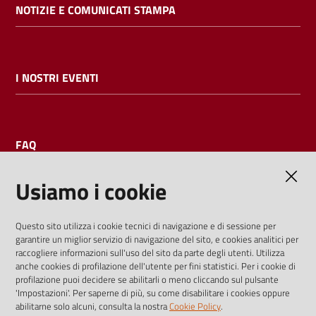
NOTIZIE E COMUNICATI STAMPA
I NOSTRI EVENTI
FAQ
Usiamo i cookie
AMMINISTRAZIONE TRASPARENTE
Questo sito utilizza i cookie tecnici di navigazione e di sessione per
garantire un miglior servizio di navigazione del sito, e cookies analitici per
I dati personali pubblicati sono riutilizzabili solo alle condizioni
raccogliere informazioni sull'uso del sito da parte degli utenti. Utilizza
previste dalla direttiva comunitaria 2003/98/CE e dal d.lgs.
anche cookies di profilazione dell'utente per fini statistici. Per i cookie di
profilazione puoi decidere se abilitarli o meno cliccando sul pulsante
36/2006
'Impostazioni'. Per saperne di più, su come disabilitare i cookies oppure
abilitarne solo alcuni, consulta la nostra
Cookie Policy
.