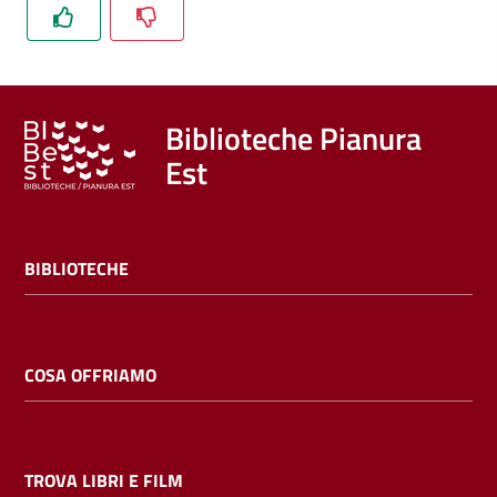
Trova
libri
e
film
Biblioteche Pianura
Est
Calendario
Online
BIBLIOTECHE
COSA OFFRIAMO
Bambini
e
ragazzi
TROVA LIBRI E FILM