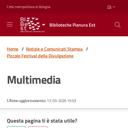
Vai al contenuto
Vai alla navigazione
Vai al footer
Città metropolitana di Bologna
ITA
Biblioteche
Biblioteche Pianura Est
Pianura
Est
CONOSCERE,
CREARE,
Home
/
Notizie e Comunicati Stampa
/
RICREARSI
Piccolo Festival della Divulgazione
Multimedia
Biblioteche
Cosa
13-03-2026 15:03
Ultimo aggiornamento
:
offriamo
Questa pagina ti è stata utile?