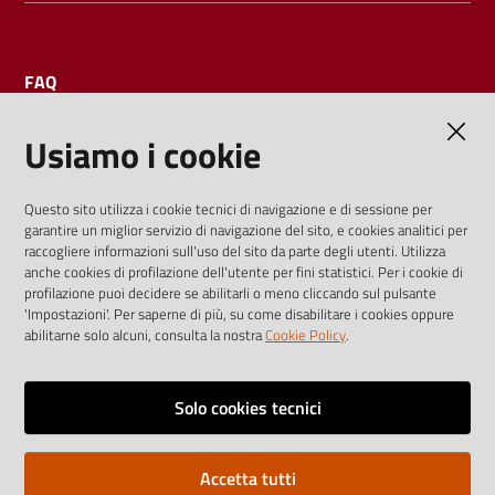
FAQ
Usiamo i cookie
AMMINISTRAZIONE TRASPARENTE
Questo sito utilizza i cookie tecnici di navigazione e di sessione per
garantire un miglior servizio di navigazione del sito, e cookies analitici per
I dati personali pubblicati sono riutilizzabili solo alle condizioni
raccogliere informazioni sull'uso del sito da parte degli utenti. Utilizza
previste dalla direttiva comunitaria 2003/98/CE e dal d.lgs.
anche cookies di profilazione dell'utente per fini statistici. Per i cookie di
profilazione puoi decidere se abilitarli o meno cliccando sul pulsante
36/2006
'Impostazioni'. Per saperne di più, su come disabilitare i cookies oppure
abilitarne solo alcuni, consulta la nostra
Cookie Policy
.
Vai alla pagina
Media policy
Solo cookies tecnici
Note legali
Accetta tutti
Privacy policy