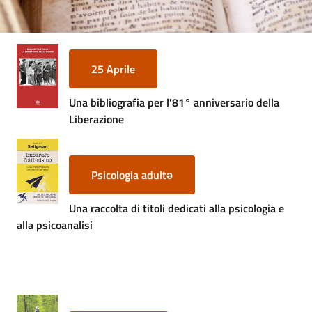
E
m
i
l
25 Aprile
i
b
Una bibliografia per l'81° anniversario della
Liberazione
Cerca nei
Psicologia adult
ə
cataloghi
Una raccolta di titoli dedicati alla psicologia e
alla psicoanalisi
Chiedi al
bibliotecario
Contatti