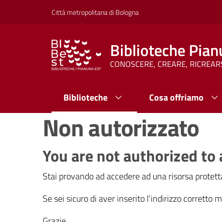
Vai al contenuto
Vai alla navigazione
Vai al footer
Città metropolitana di Bologna
Biblioteche Pian
CONOSCERE, CREARE, RICREAR
Biblioteche
Cosa offriamo
Non autorizzato
You are not authorized to 
Stai provando ad accedere ad una risorsa protetta
Se sei sicuro di aver inserito l'indirizzo corretto
Grazie.