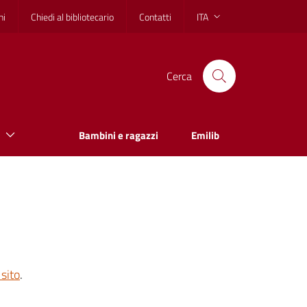
hi
Chiedi al bibliotecario
Contatti
ITA
Cerca
Bambini e ragazzi
Emilib
sito
.