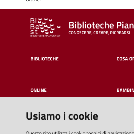
Biblioteche Pia
CONOSCERE, CREARE, RICREARSI
BIBLIOTECHE
COSA O
ONLINE
BAMBIN
Usiamo i cookie
I NOSTRI EVENTI
FAQ
Questo sito utilizza i cookie tecnici di navigazione