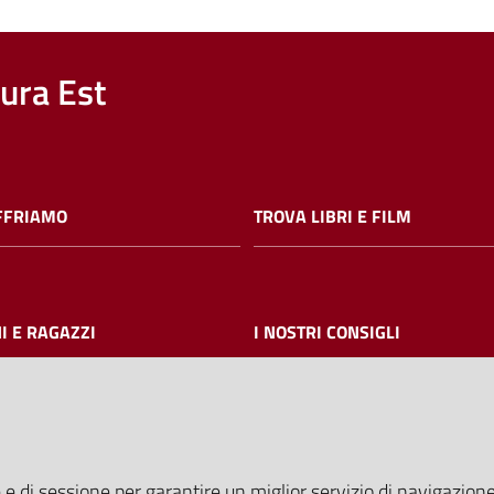
nura Est
FFRIAMO
TROVA LIBRI E FILM
I E RAGAZZI
I NOSTRI CONSIGLI
AMMINISTRAZIONE TRASPARE
 e di sessione per garantire un miglior servizio di navigazione 