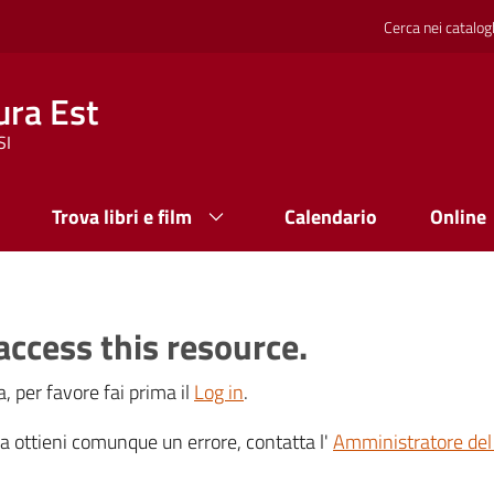
Cerca nei catalog
ura Est
SI
Trova libri e film
Calendario
Online
access this resource.
, per favore fai prima il
Log in
.
 ma ottieni comunque un errore, contatta l'
Amministratore del 