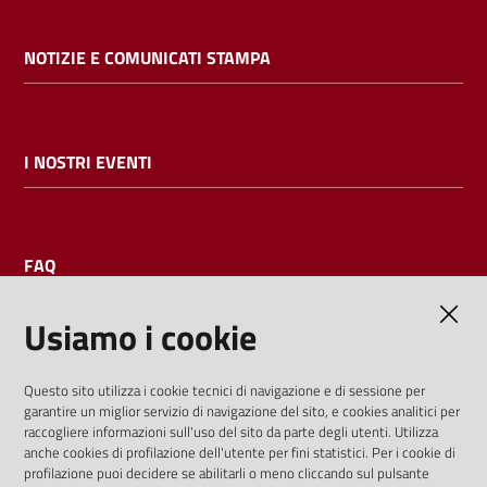
NOTIZIE E COMUNICATI STAMPA
I NOSTRI EVENTI
FAQ
Usiamo i cookie
AMMINISTRAZIONE TRASPARENTE
Questo sito utilizza i cookie tecnici di navigazione e di sessione per
garantire un miglior servizio di navigazione del sito, e cookies analitici per
I dati personali pubblicati sono riutilizzabili solo alle condizioni
raccogliere informazioni sull'uso del sito da parte degli utenti. Utilizza
previste dalla direttiva comunitaria 2003/98/CE e dal d.lgs.
anche cookies di profilazione dell'utente per fini statistici. Per i cookie di
profilazione puoi decidere se abilitarli o meno cliccando sul pulsante
36/2006