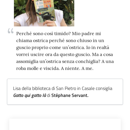
Trova
libri
e
film
Perché sono così timido? Mio padre mi
chiama ostrica perché sono chiuso in un
Calendario
guscio proprio come un’ostrica. Io in realtà
vorrei uscire ora da questo guscio. Ma a cosa
Online
assomiglia un’ostrica senza conchiglia? A una
roba molle e viscida. A niente. A me.
Lisa della biblioteca di San Pietro in Casale consiglia
Gatto qui gatto là
di
Stéphane Servant.
Bambini
e
ragazzi