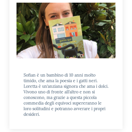
E
m
i
l
i
b
Cerca nei
Sofian è un bambino di 10 anni molto
cataloghi
timido, che ama la poesia e i gatti neri.
Loretta è un’anziana signora che ama i dolci.
Vivono uno di fronte all’altro e non si
conoscono, ma grazie a questa piccola
Chiedi al
commedia degli equivoci supereranno le
bibliotecario
loro solitudini e potranno avverare i propri
desideri.
Contatti