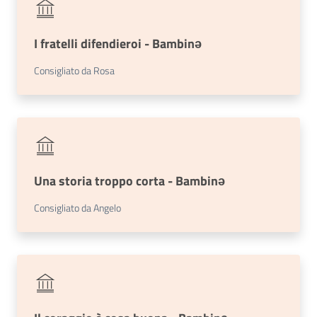
Trova
libri
e
I fratelli difendieroi - Bambinǝ
film
Consigliato da Rosa
Calendario
Online
Una storia troppo corta - Bambinǝ
Consigliato da Angelo
Bambini
e
ragazzi