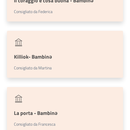
Il coraggio è cosa buona - Bambinə
E
m
Consigliato da Federica
i
l
i
b
Killiok- Bambinǝ
Consigliato da Martina
Cerca nei
cataloghi
Chiedi al
bibliotecario
La porta - Bambinə
Contatti
Consigliato da Francesca