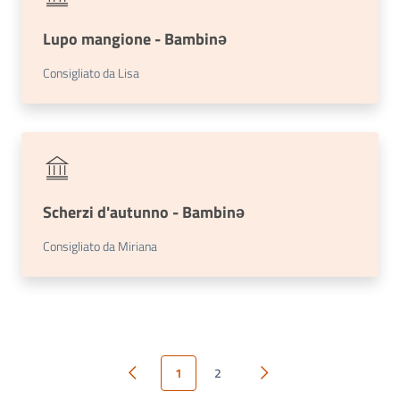
Lupo mangione - Bambinə
Consigliato da Lisa
Scherzi d'autunno - Bambinə
Consigliato da Miriana
1
2
Pagina precedente
Pagina successiva