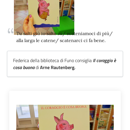
Trova
libri
e
film
Tu salti giù io salto su/ scateniamoci di più/
alla larga le catene/ scatenarci ci fa bene.
Calendario
Federica della biblioteca di Funo consiglia
Il coraggio è
Online
cosa buona
di
Arne Rautenberg.
Bambini
e
ragazzi