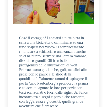
E
m
i
l
i
b
Cos’è il coraggio? Lanciarsi a tutta birra in
sella a una bicicletta o camminare su una
fune sospesi nel vuoto? O semplicemente
rinunciare a schiacciare una zanzara anche
se ci ha punto, scrivere una lettera d’amore,
Cerca nei
diventare grandi? Gli irresistibili
cataloghi
protagonisti delle illustrazioni di Wolf
Erlbruch sono gatti, oche, gufi, maialini alle
prese con le paure e le sfide della
quotidianità. Talmente umani da spingere il
Chiedi al
poeta Arne Rautenberg a prendere la penna
bibliotecario
e ad accompagnare le loro peripezie con
testi scanzonati e fuori dalle righe. Un felice
Contatti
incontro tra disegni e parole che racconta,
con leggerezza e giocosità, quella grande
avventura che è crescere.