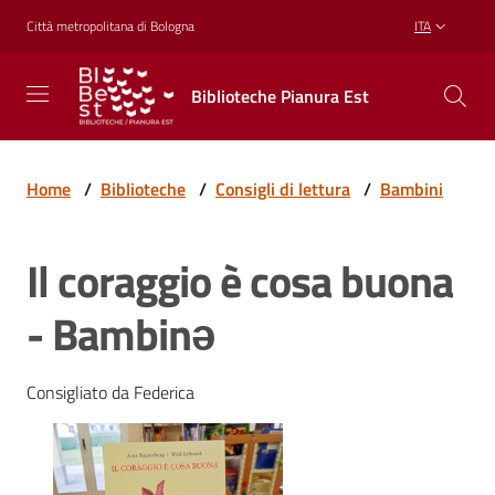
Vai al contenuto
Vai alla navigazione
Vai al footer
Città metropolitana di Bologna
ITA
Biblioteche
Biblioteche Pianura Est
Pianura
Est
CONOSCERE,
CREARE,
Home
/
Biblioteche
/
Consigli di lettura
/
Bambini
RICREARSI
Il coraggio è cosa buona
Biblioteche
- Bambinə
Cosa
Consigliato da Federica
offriamo