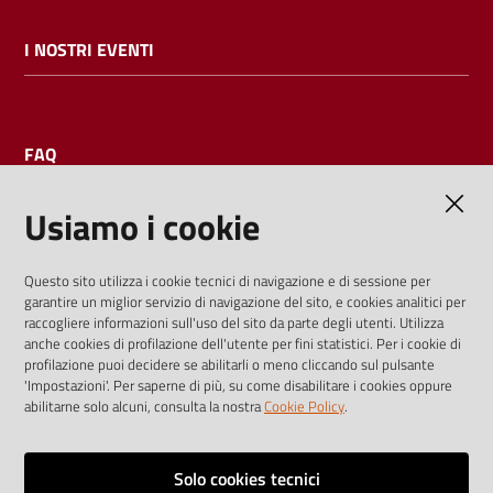
I NOSTRI EVENTI
FAQ
Usiamo i cookie
AMMINISTRAZIONE TRASPARENTE
Questo sito utilizza i cookie tecnici di navigazione e di sessione per
garantire un miglior servizio di navigazione del sito, e cookies analitici per
I dati personali pubblicati sono riutilizzabili solo alle condizioni
raccogliere informazioni sull'uso del sito da parte degli utenti. Utilizza
previste dalla direttiva comunitaria 2003/98/CE e dal d.lgs.
anche cookies di profilazione dell'utente per fini statistici. Per i cookie di
profilazione puoi decidere se abilitarli o meno cliccando sul pulsante
36/2006
'Impostazioni'. Per saperne di più, su come disabilitare i cookies oppure
abilitarne solo alcuni, consulta la nostra
Cookie Policy
.
Vai alla pagina
Media policy
Solo cookies tecnici