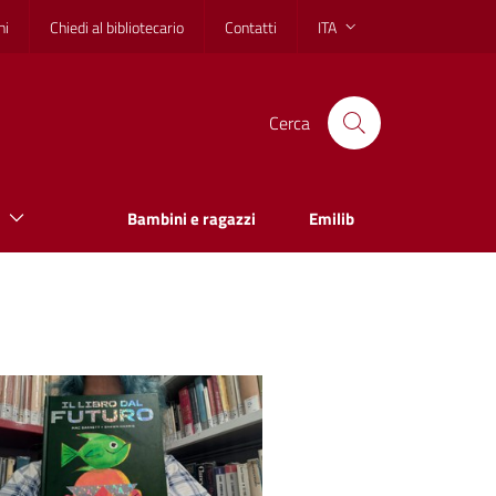
hi
Chiedi al bibliotecario
Contatti
ITA
Cerca
Bambini e ragazzi
Emilib