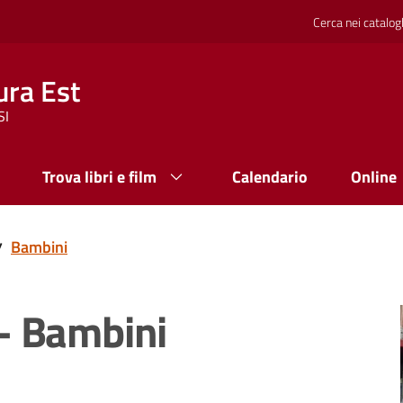
Cerca nei catalog
ura Est
SI
Trova libri e film
Calendario
Online
Bambini
/
o - Bambini