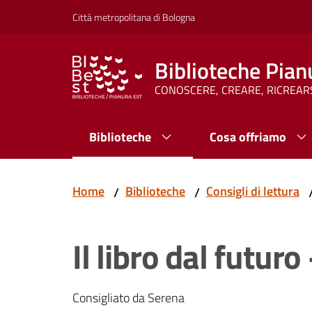
Vai al contenuto
Vai alla navigazione
Vai al footer
Città metropolitana di Bologna
Biblioteche Pian
CONOSCERE, CREARE, RICREAR
Biblioteche
Cosa offriamo
Home
Biblioteche
Consigli di lettura
/
/
Il libro dal futur
Consigliato da Serena