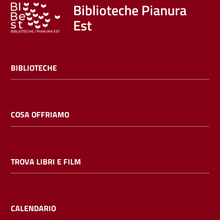
Trova
Biblioteche Pianura
libri
Est
e
film
BIBLIOTECHE
Calendario
Online
COSA OFFRIAMO
TROVA LIBRI E FILM
Bambini
e
ragazzi
CALENDARIO