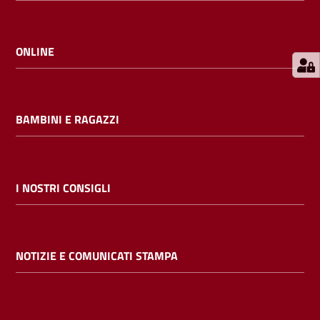
E
m
i
ONLINE
l
i
b
BAMBINI E RAGAZZI
Cerca nei
I NOSTRI CONSIGLI
cataloghi
Chiedi al
NOTIZIE E COMUNICATI STAMPA
bibliotecario
Contatti