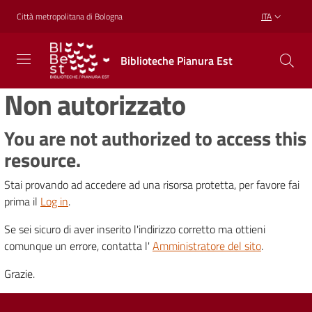
Vai al contenuto
Vai alla navigazione
Vai al footer
Città metropolitana di Bologna
ITA
Biblioteche
Biblioteche Pianura Est
Pianura
Est
Non autorizzato
CONOSCERE,
CREARE,
RICREARSI
You are not authorized to access this
resource.
Stai provando ad accedere ad una risorsa protetta, per favore fai
Biblioteche
prima il
Log in
.
Se sei sicuro di aver inserito l'indirizzo corretto ma ottieni
Cosa
comunque un errore, contatta l'
Amministratore del sito
.
offriamo
Grazie.