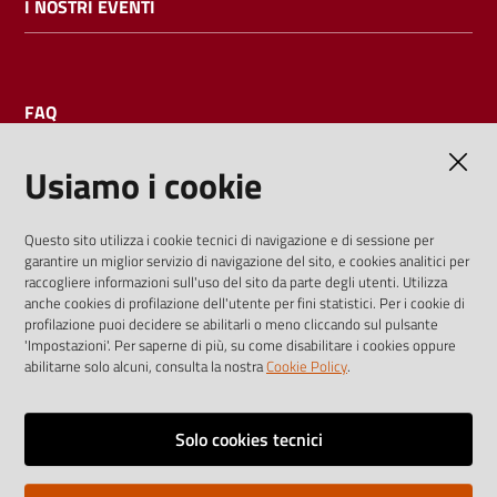
I NOSTRI EVENTI
FAQ
Usiamo i cookie
AMMINISTRAZIONE TRASPARENTE
Questo sito utilizza i cookie tecnici di navigazione e di sessione per
garantire un miglior servizio di navigazione del sito, e cookies analitici per
I dati personali pubblicati sono riutilizzabili solo alle condizioni
raccogliere informazioni sull'uso del sito da parte degli utenti. Utilizza
previste dalla direttiva comunitaria 2003/98/CE e dal d.lgs.
anche cookies di profilazione dell'utente per fini statistici. Per i cookie di
profilazione puoi decidere se abilitarli o meno cliccando sul pulsante
36/2006
'Impostazioni'. Per saperne di più, su come disabilitare i cookies oppure
abilitarne solo alcuni, consulta la nostra
Cookie Policy
.
Vai alla pagina
Media policy
Solo cookies tecnici
Note legali