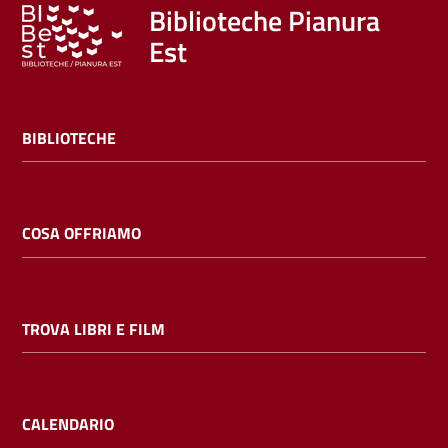
Trova
Biblioteche Pianura
libri
Est
e
film
BIBLIOTECHE
Calendario
Online
COSA OFFRIAMO
TROVA LIBRI E FILM
Bambini
e
ragazzi
CALENDARIO