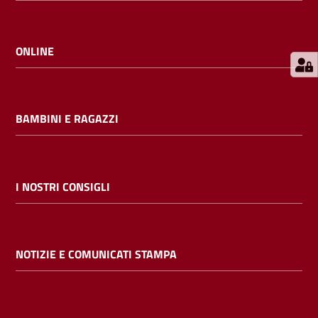
E
m
i
ONLINE
l
i
b
BAMBINI E RAGAZZI
Cerca nei
I NOSTRI CONSIGLI
cataloghi
Chiedi al
NOTIZIE E COMUNICATI STAMPA
bibliotecario
Contatti