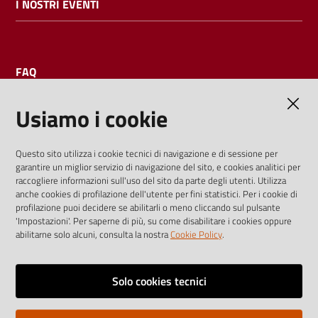
I NOSTRI EVENTI
FAQ
Usiamo i cookie
AMMINISTRAZIONE TRASPARENTE
Questo sito utilizza i cookie tecnici di navigazione e di sessione per
garantire un miglior servizio di navigazione del sito, e cookies analitici per
I dati personali pubblicati sono riutilizzabili solo alle condizioni
raccogliere informazioni sull'uso del sito da parte degli utenti. Utilizza
previste dalla direttiva comunitaria 2003/98/CE e dal d.lgs.
anche cookies di profilazione dell'utente per fini statistici. Per i cookie di
profilazione puoi decidere se abilitarli o meno cliccando sul pulsante
36/2006
'Impostazioni'. Per saperne di più, su come disabilitare i cookies oppure
abilitarne solo alcuni, consulta la nostra
Cookie Policy
.
Vai alla pagina
Media policy
Solo cookies tecnici
Note legali