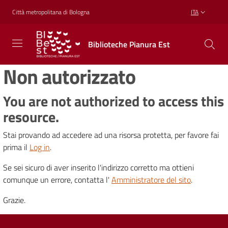
Vai al contenuto
Vai alla navigazione
Vai al footer
Città metropolitana di Bologna
ITA
Biblioteche
Biblioteche Pianura Est
Pianura
Est
Non autorizzato
CONOSCERE,
CREARE,
RICREARSI
You are not authorized to access this
resource.
Stai provando ad accedere ad una risorsa protetta, per favore fai
Biblioteche
prima il
Log in
.
Se sei sicuro di aver inserito l'indirizzo corretto ma ottieni
Cosa
comunque un errore, contatta l'
Amministratore del sito
.
offriamo
Grazie.