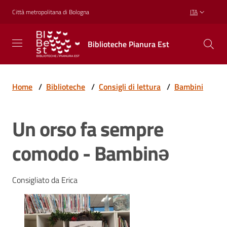
Vai al contenuto
Vai alla navigazione
Vai al footer
Città metropolitana di Bologna
ITA
Biblioteche
Biblioteche Pianura Est
Pianura
Est
CONOSCERE,
CREARE,
Home
/
Biblioteche
/
Consigli di lettura
/
Bambini
RICREARSI
Un orso fa sempre
Biblioteche
comodo - Bambinə
Cosa
Consigliato da Erica
offriamo