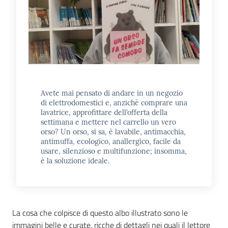
E
m
i
l
i
b
Avete mai pensato di andare in un negozio
di elettrodomestici e, anziché comprare una
lavatrice, approfittare dell’offerta della
settimana e mettere nel carrello un vero
Cerca nei
orso? Un orso, si sa, è lavabile, antimacchia,
cataloghi
antimuffa, ecologico, anallergico, facile da
usare, silenzioso e multifunzione; insomma,
è la soluzione ideale.
Chiedi al
bibliotecario
Contatti
La cosa che colpisce di questo albo illustrato sono le
immagini belle e curate, ricche di dettagli nei quali il lettore