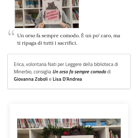
Trova
libri
e
film
Un orso fa sempre comodo. È un po' caro, ma
ti ripaga di tutti i sacrifici.
Calendario
Erica, volontaria Nati per Leggere della biblioteca di
Online
Minerbio, consiglia
Un orso fa sempre comodo
di
Giovanna Zoboli
e
Lisa D'Andrea
Bambini
e
ragazzi