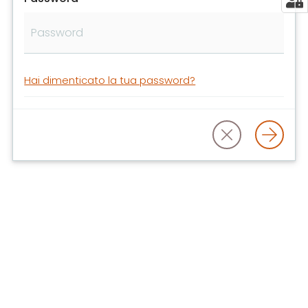
libri
e
film
Calendario
Hai dimenticato la tua password?
Online
Bambini
e
ragazzi
E
m
i