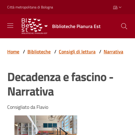
Vai al contenuto
Vai alla navigazione
Vai al footer
Città metropolitana di Bologna
ITA
Biblioteche
Biblioteche Pianura Est
Pianura
Est
CONOSCERE,
CREARE,
Home
/
Biblioteche
/
Consigli di lettura
/
Narrativa
RICREARSI
Decadenza e fascino -
Biblioteche
Narrativa
Cosa
Consigliato da Flavio
offriamo