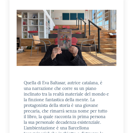
E
m
i
l
i
b
Cerca nei
cataloghi
Quella di Eva Baltasar, autrice catalana, è
una narrazione che corre su un piano
inclinato tra la realtà materiale del mondo e
Chiedi al
la finzione fantastica della mente. La
protagonista della storia è una giovane
bibliotecario
precaria, che rimarrà senza nome per tutto
il libro, la quale racconta in prima persona
Contatti
la sua personale decadenza esistenziale.
L’ambientazione è una Barcellona