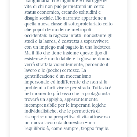
“sanguinaria” che inghiotte e distrugge le
vite di chi non può permettersi un certo
status economico, creando solitudini e
disagio sociale. L’io narrante appartiene a
quella nuova classe di sottoproletariato colto
che popola le moderne metropoli
occidentali: la ragazza infatti, nonostante gli
studi e la laurea, è costretta a sopravvivere
con un impiego mal pagato in una ludoteca.
Ma il filo che tiene insieme questo tipo di
esistenze è molto labile e la giovane donna
verrà sfrattata violentemente, perdendo il
lavoro e le (poche) certezze. La
gentrificazione è un meccanismo
impersonale ed indifferente che non si fa
problemi a farti vivere per strada. Tuttavia è
nel momento più basso che la protagonista
troverà un appiglio, apparentemente
incomprensibile per le imperanti logiche
individualistiche, che le permetterà di
riscoprire una prospettiva di vita attraverso
un nuovo lavoro da domestica – ma
l’equilibrio è, come sempre, troppo fragile.