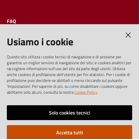
FAQ
Usiamo i cookie
AMMINISTRAZIONE TRASPARENTE
Questo sito utilizza i cookie tecnici di navigazione e di sessione per
garantire un miglior servizio di navigazione del sito, e cookies analitici per
I dati personali pubblicati sono riutilizzabili solo alle condizioni
raccogliere informazioni sull'uso del sito da parte degli utenti. Utilizza
previste dalla direttiva comunitaria 2003/98/CE e dal d.lgs.
anche cookies di profilazione dell'utente per fini statistici. Per i cookie di
profilazione puoi decidere se abilitarli o meno cliccando sul pulsante
36/2006
'Impostazioni'. Per saperne di più, su come disabilitare i cookies oppure
abilitarne solo alcuni, consulta la nostra
Cookie Policy
.
Vai alla pagina
Media policy
Solo cookies tecnici
Note legali
Accetta tutti
Privacy policy