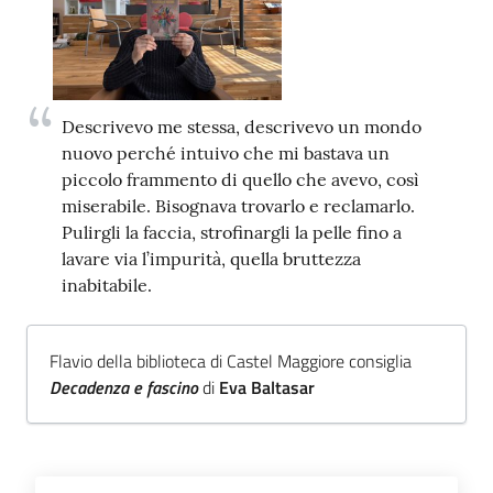
Trova
libri
e
film
Descrivevo me stessa, descrivevo un mondo
nuovo perché intuivo che mi bastava un
Calendario
piccolo frammento di quello che avevo, così
miserabile. Bisognava trovarlo e reclamarlo.
Online
Pulirgli la faccia, strofinargli la pelle fino a
lavare via l’impurità, quella bruttezza
inabitabile.
Flavio della biblioteca di Castel Maggiore consiglia
Decadenza e fascino
di
Eva Baltasar
Bambini
e
ragazzi