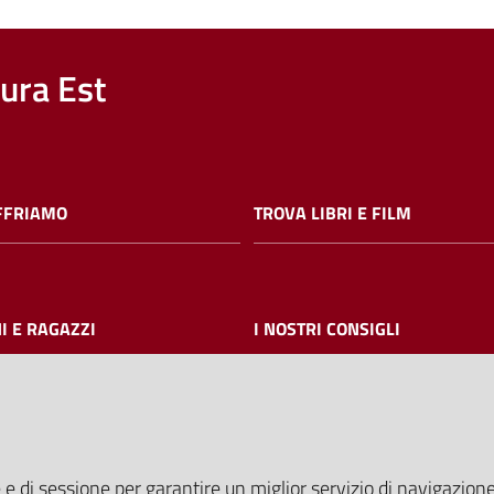
nura Est
FFRIAMO
TROVA LIBRI E FILM
I E RAGAZZI
I NOSTRI CONSIGLI
AMMINISTRAZIONE TRASPARE
 e di sessione per garantire un miglior servizio di navigazione 