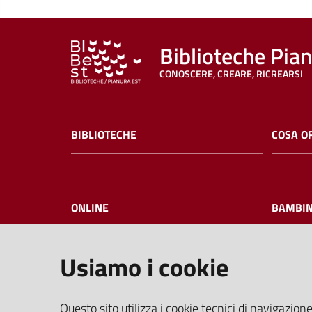
Biblioteche Pia
CONOSCERE, CREARE, RICREARSI
BIBLIOTECHE
COSA O
ONLINE
BAMBIN
Usiamo i cookie
I NOSTRI EVENTI
FAQ
Questo sito utilizza i cookie tecnici di navigazione