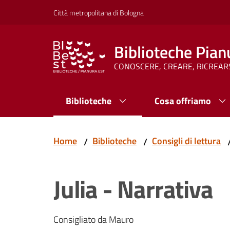
Vai al contenuto
Vai alla navigazione
Vai al footer
Città metropolitana di Bologna
Biblioteche Pian
CONOSCERE, CREARE, RICREAR
Biblioteche
Cosa offriamo
Home
Biblioteche
Consigli di lettura
/
/
Julia - Narrativa
Consigliato da Mauro