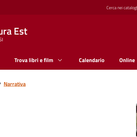
Cerca nei catalog
ura Est
SI
Trova libri e film
Calendario
Online
Narrativa
/