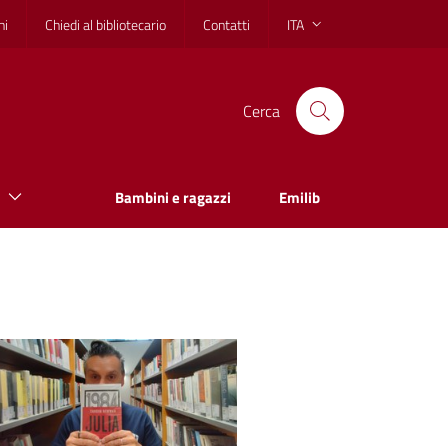
hi
Chiedi al bibliotecario
Contatti
ITA
Cerca
Bambini e ragazzi
Emilib