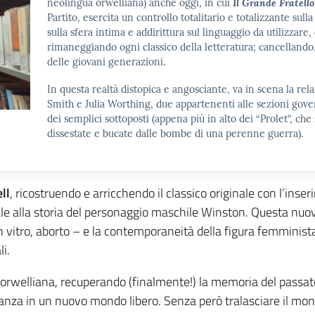
neolingua orwelliana) anche oggi, in cui
Il Grande Fratello
Partito, esercita un controllo totalitario e totalizzante sulla 
sulla sfera intima e addirittura sul linguaggio da utilizzar
rimaneggiando ogni classico della letteratura; cancellando, 
delle giovani generazioni.
In questa realtà distopica e angosciante, va in scena la re
Smith e Julia Worthing, due appartenenti alle sezioni gover
dei semplici sottoposti (appena più in alto dei “Prolet”, che
dissestate e bucate dalle bombe di una perenne guerra).
ll
, ricostruendo e arricchendo il classico originale con l’inser
e alla storia del personaggio maschile Winston. Questa nuova
n vitro, aborto – e la contemporaneità della figura femminis
i.
a orwelliana, recuperando (finalmente!) la memoria del passato 
eranza in un nuovo mondo libero. Senza però tralasciare il mo