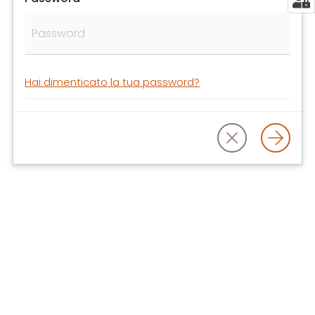
libri
e
film
Calendario
Hai dimenticato la tua password?
Online
Bambini
e
ragazzi
E
m
i