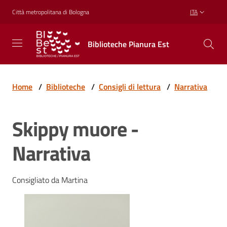
Vai al contenuto
Vai alla navigazione
Vai al footer
Città metropolitana di Bologna
ITA
Biblioteche
Biblioteche Pianura Est
Pianura
Est
CONOSCERE,
CREARE,
Home
/
Biblioteche
/
Consigli di lettura
/
Narrativa
RICREARSI
Skippy muore -
Biblioteche
Narrativa
Cosa
Consigliato da Martina
offriamo