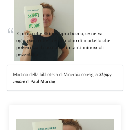
Trova
libri
e
film
E prima che Skippy apra bocca, se ne va;
ogni passo che fa è un colpo di martello che
Calendario
polverizza il suo cuore in tanti minuscoli
pezzettini.
Online
Martina della biblioteca di Minerbio consiglia
Skippy
muore
di
Paul Murray
Bambini
e
ragazzi