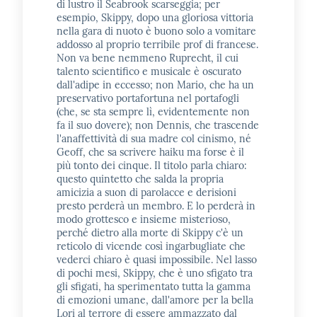
di lustro il Seabrook scarseggia; per
esempio, Skippy, dopo una gloriosa vittoria
nella gara di nuoto è buono solo a vomitare
addosso al proprio terribile prof di francese.
Non va bene nemmeno Ruprecht, il cui
talento scientifico e musicale è oscurato
dall'adipe in eccesso; non Mario, che ha un
preservativo portafortuna nel portafogli
(che, se sta sempre lì, evidentemente non
fa il suo dovere); non Dennis, che trascende
l'anaffettività di sua madre col cinismo, né
Geoff, che sa scrivere haiku ma forse è il
più tonto dei cinque. Il titolo parla chiaro:
questo quintetto che salda la propria
amicizia a suon di parolacce e derisioni
presto perderà un membro. E lo perderà in
modo grottesco e insieme misterioso,
perché dietro alla morte di Skippy c'è un
reticolo di vicende così ingarbugliate che
vederci chiaro è quasi impossibile. Nel lasso
di pochi mesi, Skippy, che è uno sfigato tra
gli sfigati, ha sperimentato tutta la gamma
di emozioni umane, dall'amore per la bella
Lori al terrore di essere ammazzato dal