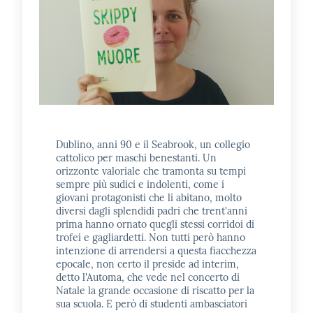
E
m
i
l
i
b
Dublino, anni 90 e il Seabrook, un collegio
cattolico per maschi benestanti. Un
orizzonte valoriale che tramonta su tempi
Cerca nei
sempre più sudici e indolenti, come i
cataloghi
giovani protagonisti che li abitano, molto
diversi dagli splendidi padri che trent'anni
prima hanno ornato quegli stessi corridoi di
Chiedi al
trofei e gagliardetti. Non tutti però hanno
bibliotecario
intenzione di arrendersi a questa fiacchezza
epocale, non certo il preside ad interim,
detto l'Automa, che vede nel concerto di
Contatti
Natale la grande occasione di riscatto per la
sua scuola. E però di studenti ambasciatori