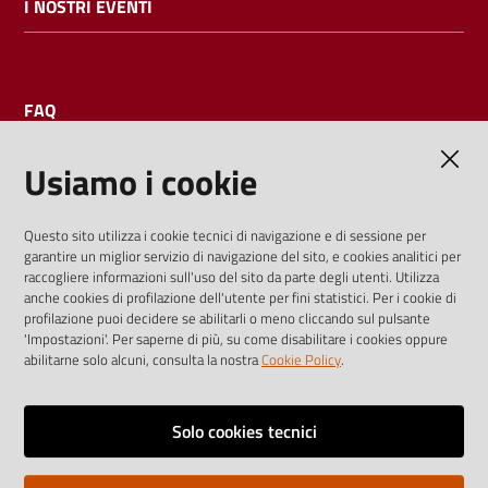
I NOSTRI EVENTI
FAQ
Usiamo i cookie
AMMINISTRAZIONE TRASPARENTE
Questo sito utilizza i cookie tecnici di navigazione e di sessione per
garantire un miglior servizio di navigazione del sito, e cookies analitici per
I dati personali pubblicati sono riutilizzabili solo alle condizioni
raccogliere informazioni sull'uso del sito da parte degli utenti. Utilizza
previste dalla direttiva comunitaria 2003/98/CE e dal d.lgs.
anche cookies di profilazione dell'utente per fini statistici. Per i cookie di
profilazione puoi decidere se abilitarli o meno cliccando sul pulsante
36/2006
'Impostazioni'. Per saperne di più, su come disabilitare i cookies oppure
abilitarne solo alcuni, consulta la nostra
Cookie Policy
.
Vai alla pagina
Media policy
Solo cookies tecnici
Note legali