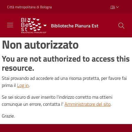
Vai al contenuto
Vai alla navigazione
Vai al footer
Città metropolitana di Bologna
ITA
Biblioteche
Biblioteche Pianura Est
Pianura
Est
Non autorizzato
CONOSCERE,
CREARE,
RICREARSI
You are not authorized to access this
resource.
Stai provando ad accedere ad una risorsa protetta, per favore fai
Biblioteche
prima il
Log in
.
Se sei sicuro di aver inserito l'indirizzo corretto ma ottieni
Cosa
comunque un errore, contatta l'
Amministratore del sito
.
offriamo
Grazie.