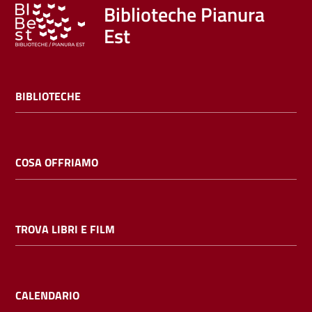
Trova
Biblioteche Pianura
libri
Est
e
film
BIBLIOTECHE
Calendario
Online
COSA OFFRIAMO
TROVA LIBRI E FILM
Bambini
e
ragazzi
CALENDARIO