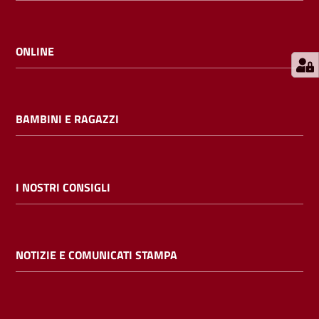
E
m
i
ONLINE
l
i
b
BAMBINI E RAGAZZI
Cerca nei
I NOSTRI CONSIGLI
cataloghi
Chiedi al
NOTIZIE E COMUNICATI STAMPA
bibliotecario
Contatti