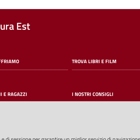
nura Est
FFRIAMO
TROVA LIBRI E FILM
I E RAGAZZI
I NOSTRI CONSIGLI
AMMINISTRAZIONE TRASPARE
 e di sessione per garantire un miglior servizio di navigazione 