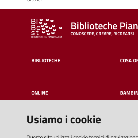
Biblioteche Pia
CONOSCERE, CREARE, RICREARSI
BIBLIOTECHE
COSA O
ONLINE
BAMBIN
Usiamo i cookie
I NOSTRI EVENTI
FAQ
Questo sito utilizza i cookie tecnici di navigazione