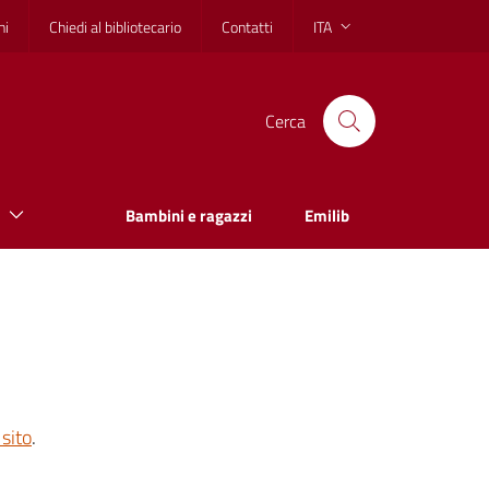
hi
Chiedi al bibliotecario
Contatti
ITA
Cerca
Bambini e ragazzi
Emilib
sito
.