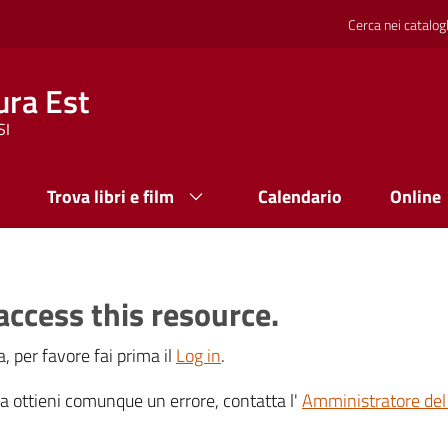
Cerca nei catalog
ura Est
SI
Trova libri e film
Calendario
Online
access this resource.
, per favore fai prima il
Log in
.
 ma ottieni comunque un errore, contatta l'
Amministratore del 