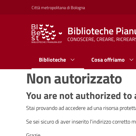
Vai al contenuto
Vai alla navigazione
Vai al footer
Città metropolitana di Bologna
Biblioteche Pian
CONOSCERE, CREARE, RICREAR
Biblioteche
Cosa offriamo
Non autorizzato
You are not authorized to 
Stai provando ad accedere ad una risorsa protetta
Se sei sicuro di aver inserito l'indirizzo corretto
Grazie.