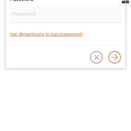
libri
e
film
Calendario
Hai dimenticato la tua password?
Online
Bambini
e
ragazzi
E
m
i