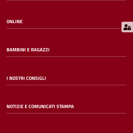
E
m
i
ONLINE
l
i
b
BAMBINI E RAGAZZI
Cerca nei
I NOSTRI CONSIGLI
cataloghi
Chiedi al
NOTIZIE E COMUNICATI STAMPA
bibliotecario
Contatti