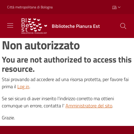
Vai al contenuto
Vai alla navigazione
Vai al footer
Città metropolitana di Bologna
ITA
Biblioteche
Biblioteche Pianura Est
Pianura
Est
Non autorizzato
CONOSCERE,
CREARE,
RICREARSI
You are not authorized to access this
resource.
Stai provando ad accedere ad una risorsa protetta, per favore fai
Biblioteche
prima il
Log in
.
Se sei sicuro di aver inserito l'indirizzo corretto ma ottieni
Cosa
comunque un errore, contatta l'
Amministratore del sito
.
offriamo
Grazie.