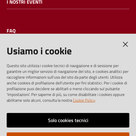
I NOSTRI EVENTI
FAQ
Usiamo i cookie
AMMINISTRAZIONE TRASPARENTE
Questo sito utilizza i cookie tecnici di navigazione e di sessione per
garantire un miglior servizio di navigazione del sito, e cookies analitici per
I dati personali pubblicati sono riutilizzabili solo alle condizioni
raccogliere informazioni sull'uso del sito da parte degli utenti. Utilizza
previste dalla direttiva comunitaria 2003/98/CE e dal d.lgs.
anche cookies di profilazione dell'utente per fini statistici. Per i cookie di
profilazione puoi decidere se abilitarli o meno cliccando sul pulsante
36/2006
'Impostazioni'. Per saperne di più, su come disabilitare i cookies oppure
abilitarne solo alcuni, consulta la nostra
Cookie Policy
.
Vai alla pagina
Media policy
Solo cookies tecnici
Note legali