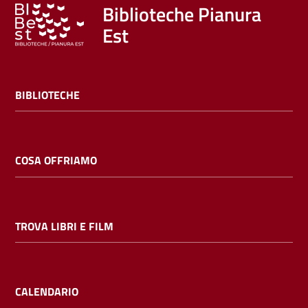
Trova
Biblioteche Pianura
libri
Est
e
film
BIBLIOTECHE
Calendario
Online
COSA OFFRIAMO
TROVA LIBRI E FILM
Bambini
e
ragazzi
CALENDARIO