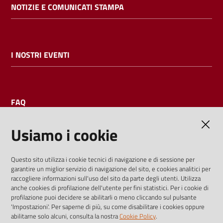
NOTIZIE E COMUNICATI STAMPA
I NOSTRI EVENTI
FAQ
Usiamo i cookie
AMMINISTRAZIONE TRASPARENTE
Questo sito utilizza i cookie tecnici di navigazione e di sessione per
garantire un miglior servizio di navigazione del sito, e cookies analitici per
I dati personali pubblicati sono riutilizzabili solo alle condizioni
raccogliere informazioni sull'uso del sito da parte degli utenti. Utilizza
previste dalla direttiva comunitaria 2003/98/CE e dal d.lgs.
anche cookies di profilazione dell'utente per fini statistici. Per i cookie di
profilazione puoi decidere se abilitarli o meno cliccando sul pulsante
36/2006
'Impostazioni'. Per saperne di più, su come disabilitare i cookies oppure
abilitarne solo alcuni, consulta la nostra
Cookie Policy
.