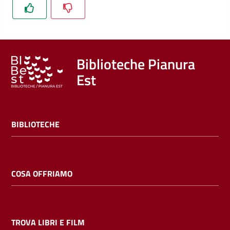
Trova
libri
e
film
Biblioteche Pianura
Est
Calendario
Online
BIBLIOTECHE
COSA OFFRIAMO
Bambini
e
ragazzi
TROVA LIBRI E FILM