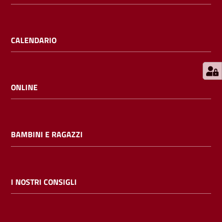
E
m
i
CALENDARIO
l
i
b
ONLINE
Cerca nei
BAMBINI E RAGAZZI
cataloghi
Chiedi al
bibliotecario
I NOSTRI CONSIGLI
Contatti