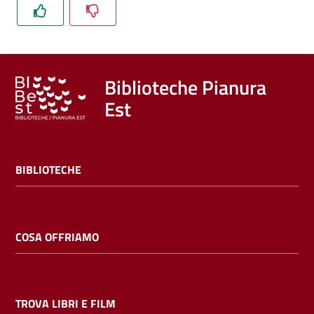
Trova
libri
e
film
Biblioteche Pianura
Est
Calendario
Online
BIBLIOTECHE
COSA OFFRIAMO
Bambini
e
ragazzi
TROVA LIBRI E FILM