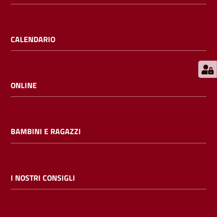
E
m
i
CALENDARIO
l
i
b
ONLINE
Cerca nei
BAMBINI E RAGAZZI
cataloghi
Chiedi al
bibliotecario
I NOSTRI CONSIGLI
Contatti