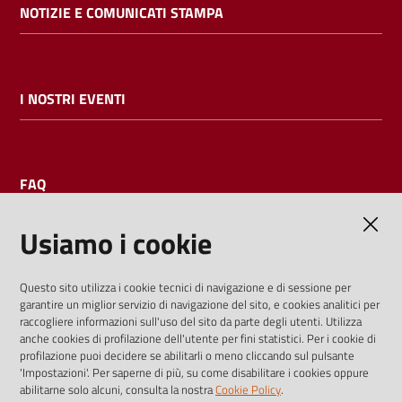
NOTIZIE E COMUNICATI STAMPA
I NOSTRI EVENTI
FAQ
Usiamo i cookie
AMMINISTRAZIONE TRASPARENTE
Questo sito utilizza i cookie tecnici di navigazione e di sessione per
garantire un miglior servizio di navigazione del sito, e cookies analitici per
I dati personali pubblicati sono riutilizzabili solo alle condizioni
raccogliere informazioni sull'uso del sito da parte degli utenti. Utilizza
previste dalla direttiva comunitaria 2003/98/CE e dal d.lgs.
anche cookies di profilazione dell'utente per fini statistici. Per i cookie di
profilazione puoi decidere se abilitarli o meno cliccando sul pulsante
36/2006
'Impostazioni'. Per saperne di più, su come disabilitare i cookies oppure
abilitarne solo alcuni, consulta la nostra
Cookie Policy
.