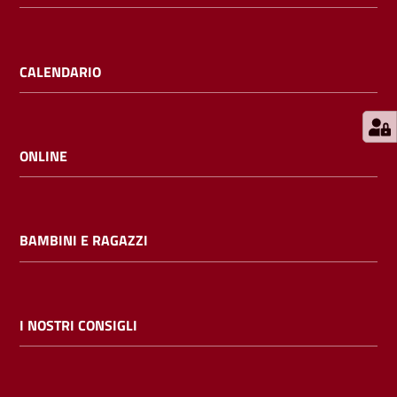
E
m
i
CALENDARIO
l
i
b
ONLINE
Cerca nei
BAMBINI E RAGAZZI
cataloghi
Chiedi al
bibliotecario
I NOSTRI CONSIGLI
Contatti