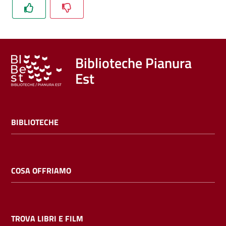
Trova
libri
e
film
Biblioteche Pianura
Est
Calendario
Online
BIBLIOTECHE
COSA OFFRIAMO
Bambini
e
ragazzi
TROVA LIBRI E FILM