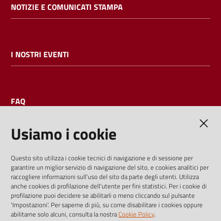
NOTIZIE E COMUNICATI STAMPA
I NOSTRI EVENTI
FAQ
Usiamo i cookie
AMMINISTRAZIONE TRASPARENTE
Questo sito utilizza i cookie tecnici di navigazione e di sessione per
garantire un miglior servizio di navigazione del sito, e cookies analitici per
I dati personali pubblicati sono riutilizzabili solo alle condizioni
raccogliere informazioni sull'uso del sito da parte degli utenti. Utilizza
previste dalla direttiva comunitaria 2003/98/CE e dal d.lgs.
anche cookies di profilazione dell'utente per fini statistici. Per i cookie di
profilazione puoi decidere se abilitarli o meno cliccando sul pulsante
36/2006
'Impostazioni'. Per saperne di più, su come disabilitare i cookies oppure
abilitarne solo alcuni, consulta la nostra
Cookie Policy
.