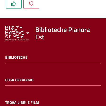
Trova
libri
e
film
Biblioteche Pianura
Est
Calendario
Online
BIBLIOTECHE
COSA OFFRIAMO
Bambini
e
ragazzi
TROVA LIBRI E FILM