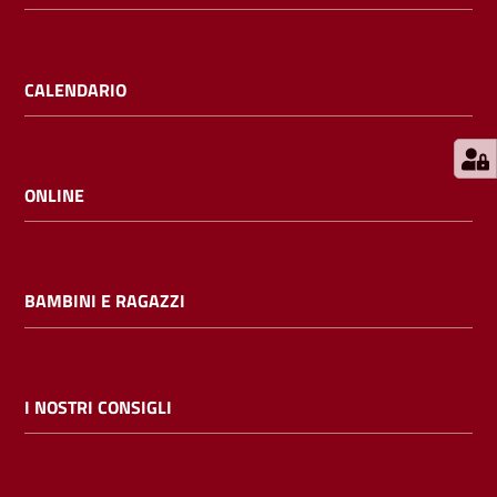
E
m
i
CALENDARIO
l
i
b
ONLINE
Cerca nei
BAMBINI E RAGAZZI
cataloghi
Chiedi al
bibliotecario
I NOSTRI CONSIGLI
Contatti