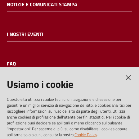
NOTIZIE E COMUNICATI STAMPA
I NOSTRI EVENTI
FAQ
Usiamo i cookie
AMMINISTRAZIONE TRASPARENTE
Questo sito utilizza i cookie tecnici di navigazione e di sessione per
garantire un miglior servizio di navigazione del sito, e cookies analitici per
I dati personali pubblicati sono riutilizzabili solo alle condizioni
raccogliere informazioni sull'uso del sito da parte degli utenti. Utilizza
previste dalla direttiva comunitaria 2003/98/CE e dal d.lgs.
anche cookies di profilazione dell'utente per fini statistici. Per i cookie di
profilazione puoi decidere se abilitarli o meno cliccando sul pulsante
36/2006
'Impostazioni'. Per saperne di più, su come disabilitare i cookies oppure
abilitarne solo alcuni, consulta la nostra
Cookie Policy
.