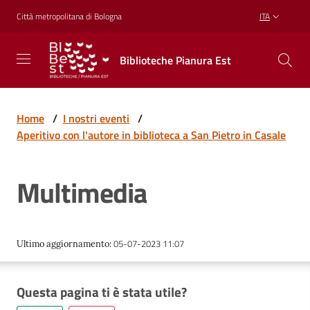
Vai al contenuto
Vai alla navigazione
Vai al footer
Città metropolitana di Bologna
ITA
Biblioteche
Biblioteche Pianura Est
Pianura
Est
CONOSCERE,
CREARE,
Home
/
I nostri eventi
/
RICREARSI
Aperitivo con l'autore in biblioteca a San Pietro in Casale
Multimedia
Biblioteche
Cosa
05-07-2023 11:07
Ultimo aggiornamento
:
offriamo
Questa pagina ti è stata utile?