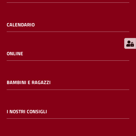
E
m
i
CALENDARIO
l
i
b
ONLINE
Cerca nei
BAMBINI E RAGAZZI
cataloghi
Chiedi al
bibliotecario
I NOSTRI CONSIGLI
Contatti