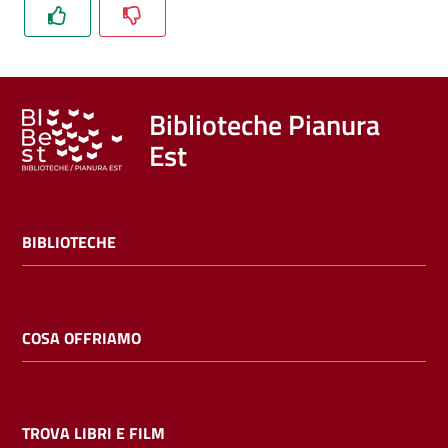
Trova
libri
e
film
Biblioteche Pianura
Est
Calendario
Online
BIBLIOTECHE
COSA OFFRIAMO
Bambini
e
ragazzi
TROVA LIBRI E FILM