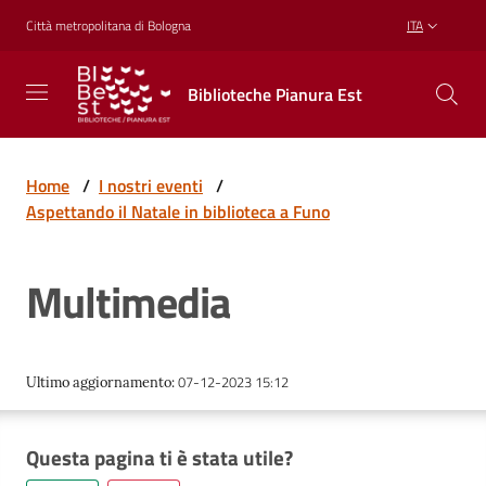
Vai al contenuto
Vai alla navigazione
Vai al footer
Città metropolitana di Bologna
ITA
Biblioteche
Biblioteche Pianura Est
Pianura
Est
CONOSCERE,
CREARE,
Home
/
I nostri eventi
/
RICREARSI
Aspettando il Natale in biblioteca a Funo
Multimedia
Biblioteche
Cosa
07-12-2023 15:12
Ultimo aggiornamento
:
offriamo
Questa pagina ti è stata utile?