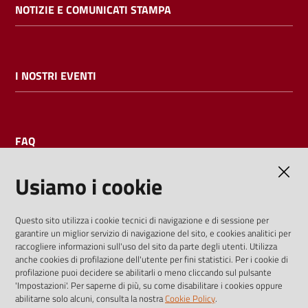
NOTIZIE E COMUNICATI STAMPA
I NOSTRI EVENTI
FAQ
Usiamo i cookie
AMMINISTRAZIONE TRASPARENTE
Questo sito utilizza i cookie tecnici di navigazione e di sessione per
garantire un miglior servizio di navigazione del sito, e cookies analitici per
I dati personali pubblicati sono riutilizzabili solo alle condizioni
raccogliere informazioni sull'uso del sito da parte degli utenti. Utilizza
previste dalla direttiva comunitaria 2003/98/CE e dal d.lgs.
anche cookies di profilazione dell'utente per fini statistici. Per i cookie di
profilazione puoi decidere se abilitarli o meno cliccando sul pulsante
36/2006
'Impostazioni'. Per saperne di più, su come disabilitare i cookies oppure
abilitarne solo alcuni, consulta la nostra
Cookie Policy
.