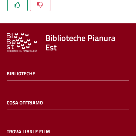
Trova
libri
e
film
Biblioteche Pianura
Est
Calendario
Online
BIBLIOTECHE
COSA OFFRIAMO
Bambini
e
ragazzi
TROVA LIBRI E FILM