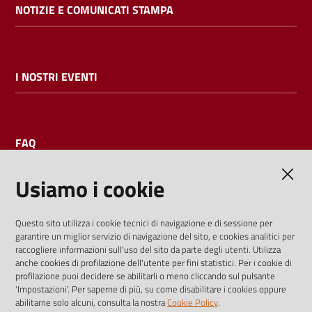
NOTIZIE E COMUNICATI STAMPA
I NOSTRI EVENTI
FAQ
Usiamo i cookie
AMMINISTRAZIONE TRASPARENTE
Questo sito utilizza i cookie tecnici di navigazione e di sessione per
garantire un miglior servizio di navigazione del sito, e cookies analitici per
I dati personali pubblicati sono riutilizzabili solo alle condizioni
raccogliere informazioni sull'uso del sito da parte degli utenti. Utilizza
previste dalla direttiva comunitaria 2003/98/CE e dal d.lgs.
anche cookies di profilazione dell'utente per fini statistici. Per i cookie di
profilazione puoi decidere se abilitarli o meno cliccando sul pulsante
36/2006
'Impostazioni'. Per saperne di più, su come disabilitare i cookies oppure
abilitarne solo alcuni, consulta la nostra
Cookie Policy
.