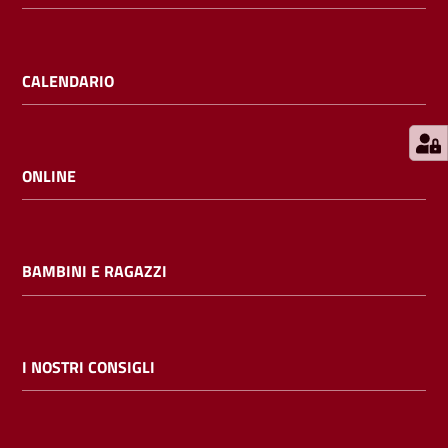
E
m
i
CALENDARIO
l
i
b
ONLINE
Cerca nei
BAMBINI E RAGAZZI
cataloghi
Chiedi al
bibliotecario
I NOSTRI CONSIGLI
Contatti