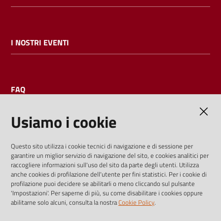
I NOSTRI EVENTI
FAQ
Usiamo i cookie
AMMINISTRAZIONE TRASPARENTE
Questo sito utilizza i cookie tecnici di navigazione e di sessione per
garantire un miglior servizio di navigazione del sito, e cookies analitici per
I dati personali pubblicati sono riutilizzabili solo alle condizioni
raccogliere informazioni sull'uso del sito da parte degli utenti. Utilizza
previste dalla direttiva comunitaria 2003/98/CE e dal d.lgs.
anche cookies di profilazione dell'utente per fini statistici. Per i cookie di
profilazione puoi decidere se abilitarli o meno cliccando sul pulsante
36/2006
'Impostazioni'. Per saperne di più, su come disabilitare i cookies oppure
abilitarne solo alcuni, consulta la nostra
Cookie Policy
.