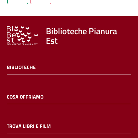
Trova
libri
e
film
Biblioteche Pianura
Est
Calendario
Online
BIBLIOTECHE
COSA OFFRIAMO
Bambini
e
TROVA LIBRI E FILM
ragazzi