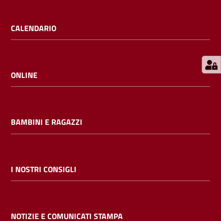
E
m
CALENDARIO
i
l
i
b
ONLINE
BAMBINI E RAGAZZI
Cerca nei
cataloghi
Chiedi al
I NOSTRI CONSIGLI
bibliotecario
Contatti
NOTIZIE E COMUNICATI STAMPA