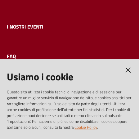
I NOSTRI EVENTI
FAQ
Usiamo i cookie
AMMINISTRAZIONE TRASPARENTE
Questo sito utilizza i cookie tecnici di navigazione e di sessione per
garantire un miglior servizio di navigazione del sito, e cookies analitici per
I dati personali pubblicati sono riutilizzabili solo alle condizioni
raccogliere informazioni sull'uso del sito da parte degli utenti. Utilizza
previste dalla direttiva comunitaria 2003/98/CE e dal d.lgs.
anche cookies di profilazione dell'utente per fini statistici. Per i cookie di
profilazione puoi decidere se abilitarli o meno cliccando sul pulsante
36/2006
'Impostazioni'. Per saperne di più, su come disabilitare i cookies oppure
abilitarne solo alcuni, consulta la nostra
Cookie Policy
.