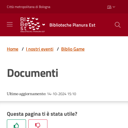
Vai al contenuto
Vai alla navigazione
Vai al footer
Città metropolitana di Bologna
ITA
Biblioteche
Biblioteche Pianura Est
Pianura
Est
CONOSCERE,
CREARE,
Home
/
I nostri eventi
/
Biblio Game
RICREARSI
Documenti
Biblioteche
14-10-2024 15:10
Ultimo aggiornamento
:
Cosa
offriamo
Questa pagina ti è stata utile?