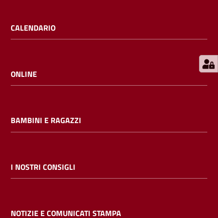
E
m
CALENDARIO
i
l
i
b
ONLINE
BAMBINI E RAGAZZI
Cerca nei
cataloghi
Chiedi al
I NOSTRI CONSIGLI
bibliotecario
Contatti
NOTIZIE E COMUNICATI STAMPA