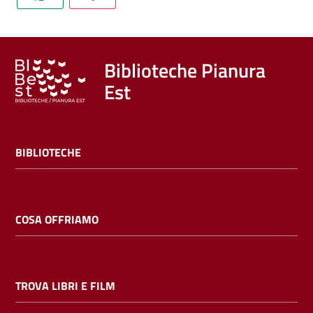
Trova
libri
e
film
Biblioteche Pianura
Est
Calendario
Online
BIBLIOTECHE
COSA OFFRIAMO
Bambini
e
TROVA LIBRI E FILM
ragazzi