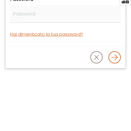
libri
e
film
Calendario
Hai dimenticato la tua password?
Online
Bambini
e
ragazzi
E
m
i