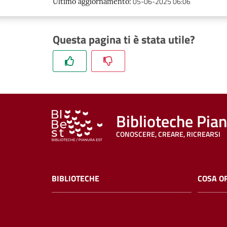
05-06-2025 06:06
Ultimo aggiornamento
:
Questa pagina ti è stata utile?
Biblioteche Pia
CONOSCERE, CREARE, RICREARSI
BIBLIOTECHE
COSA O