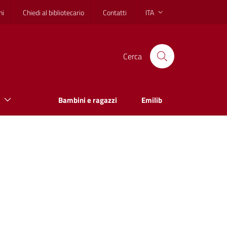
hi
Chiedi al bibliotecario
Contatti
ITA
Cerca
Bambini e ragazzi
Emilib