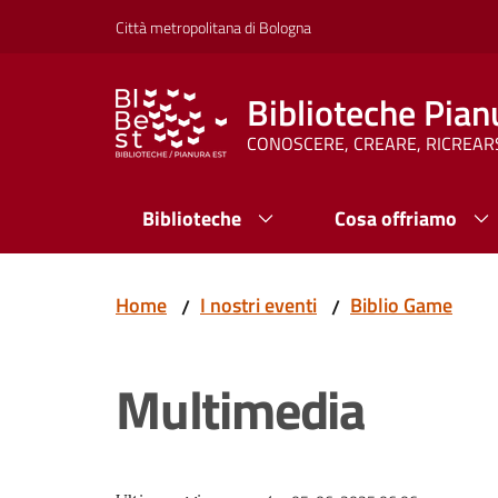
Vai al contenuto
Vai alla navigazione
Vai al footer
Città metropolitana di Bologna
Biblioteche Pian
CONOSCERE, CREARE, RICREAR
Biblioteche
Cosa offriamo
Home
I nostri eventi
Biblio Game
/
/
Multimedia