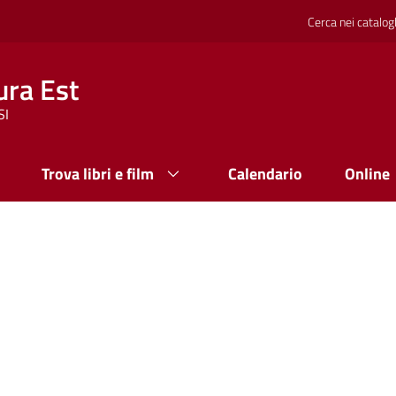
Cerca nei catalog
ura Est
SI
Trova libri e film
Calendario
Online