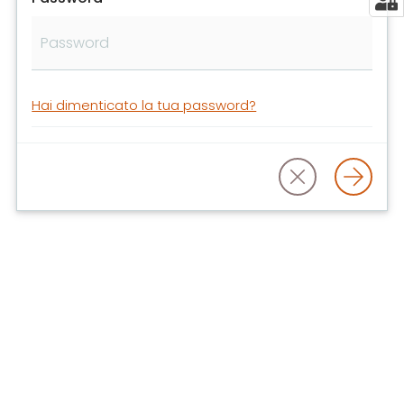
libri
e
film
Calendario
Hai dimenticato la tua password?
Online
Bambini
e
ragazzi
E
m
i