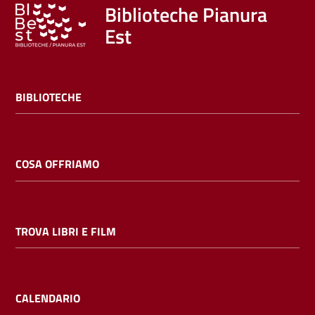
Trova
Biblioteche Pianura
libri
Est
e
film
BIBLIOTECHE
Calendario
Online
COSA OFFRIAMO
TROVA LIBRI E FILM
Bambini
e
ragazzi
CALENDARIO