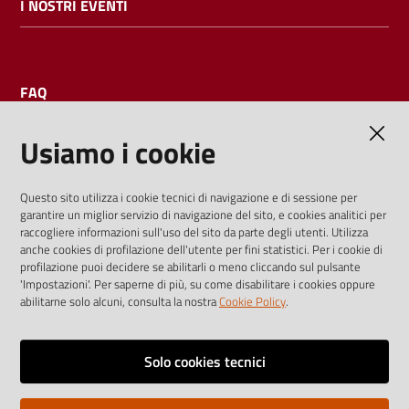
I NOSTRI EVENTI
FAQ
Usiamo i cookie
AMMINISTRAZIONE TRASPARENTE
Questo sito utilizza i cookie tecnici di navigazione e di sessione per
garantire un miglior servizio di navigazione del sito, e cookies analitici per
I dati personali pubblicati sono riutilizzabili solo alle condizioni
raccogliere informazioni sull'uso del sito da parte degli utenti. Utilizza
previste dalla direttiva comunitaria 2003/98/CE e dal d.lgs.
anche cookies di profilazione dell'utente per fini statistici. Per i cookie di
profilazione puoi decidere se abilitarli o meno cliccando sul pulsante
36/2006
'Impostazioni'. Per saperne di più, su come disabilitare i cookies oppure
abilitarne solo alcuni, consulta la nostra
Cookie Policy
.
Vai alla pagina
Media policy
Solo cookies tecnici
Note legali