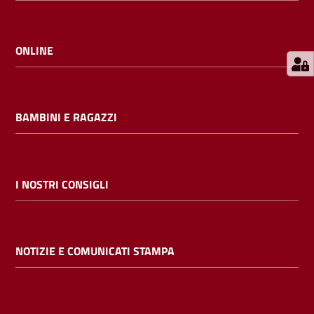
E
m
i
ONLINE
l
i
b
BAMBINI E RAGAZZI
Cerca nei
I NOSTRI CONSIGLI
cataloghi
Chiedi al
NOTIZIE E COMUNICATI STAMPA
bibliotecario
Contatti