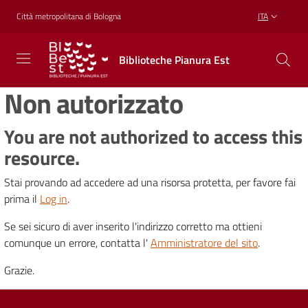
Vai al contenuto
Vai alla navigazione
Vai al footer
Città metropolitana di Bologna
ITA
Biblioteche
Biblioteche Pianura Est
Pianura
Est
Non autorizzato
CONOSCERE,
CREARE,
RICREARSI
You are not authorized to access this
resource.
Stai provando ad accedere ad una risorsa protetta, per favore fai
Biblioteche
prima il
Log in
.
Se sei sicuro di aver inserito l'indirizzo corretto ma ottieni
Cosa
comunque un errore, contatta l'
Amministratore del sito
.
offriamo
Grazie.