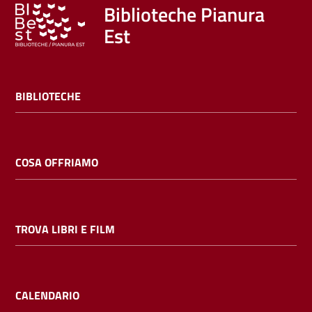
Trova
Biblioteche Pianura
libri
Est
e
film
BIBLIOTECHE
Calendario
Online
COSA OFFRIAMO
TROVA LIBRI E FILM
Bambini
e
ragazzi
CALENDARIO