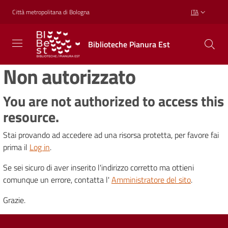
Vai al contenuto
Vai alla navigazione
Vai al footer
Città metropolitana di Bologna
ITA
Biblioteche
Biblioteche Pianura Est
Pianura
Est
Non autorizzato
CONOSCERE,
CREARE,
RICREARSI
You are not authorized to access this
resource.
Stai provando ad accedere ad una risorsa protetta, per favore fai
Biblioteche
prima il
Log in
.
Se sei sicuro di aver inserito l'indirizzo corretto ma ottieni
Cosa
comunque un errore, contatta l'
Amministratore del sito
.
offriamo
Grazie.