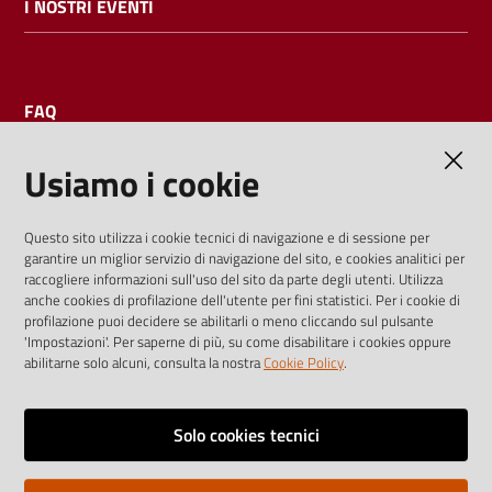
I NOSTRI EVENTI
FAQ
Usiamo i cookie
AMMINISTRAZIONE TRASPARENTE
Questo sito utilizza i cookie tecnici di navigazione e di sessione per
garantire un miglior servizio di navigazione del sito, e cookies analitici per
I dati personali pubblicati sono riutilizzabili solo alle condizioni
raccogliere informazioni sull'uso del sito da parte degli utenti. Utilizza
previste dalla direttiva comunitaria 2003/98/CE e dal d.lgs.
anche cookies di profilazione dell'utente per fini statistici. Per i cookie di
profilazione puoi decidere se abilitarli o meno cliccando sul pulsante
36/2006
'Impostazioni'. Per saperne di più, su come disabilitare i cookies oppure
abilitarne solo alcuni, consulta la nostra
Cookie Policy
.
Vai alla pagina
Media policy
Solo cookies tecnici
Note legali