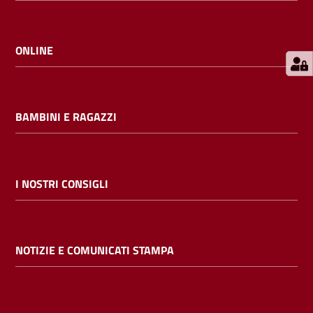
E
m
i
ONLINE
l
i
b
BAMBINI E RAGAZZI
Cerca nei
I NOSTRI CONSIGLI
cataloghi
Chiedi al
NOTIZIE E COMUNICATI STAMPA
bibliotecario
Contatti