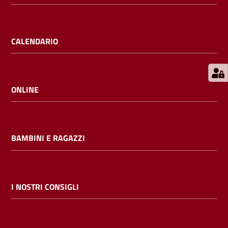
E
m
i
CALENDARIO
l
i
b
ONLINE
Cerca nei
BAMBINI E RAGAZZI
cataloghi
Chiedi al
bibliotecario
I NOSTRI CONSIGLI
Contatti