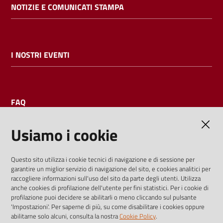
NOTIZIE E COMUNICATI STAMPA
I NOSTRI EVENTI
FAQ
Usiamo i cookie
AMMINISTRAZIONE TRASPARENTE
Questo sito utilizza i cookie tecnici di navigazione e di sessione per
garantire un miglior servizio di navigazione del sito, e cookies analitici per
I dati personali pubblicati sono riutilizzabili solo alle condizioni
raccogliere informazioni sull'uso del sito da parte degli utenti. Utilizza
previste dalla direttiva comunitaria 2003/98/CE e dal d.lgs.
anche cookies di profilazione dell'utente per fini statistici. Per i cookie di
profilazione puoi decidere se abilitarli o meno cliccando sul pulsante
36/2006
'Impostazioni'. Per saperne di più, su come disabilitare i cookies oppure
abilitarne solo alcuni, consulta la nostra
Cookie Policy
.