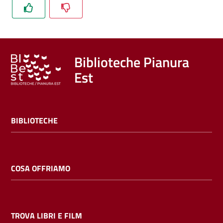
Trova
libri
e
film
Biblioteche Pianura
Est
Calendario
Online
BIBLIOTECHE
COSA OFFRIAMO
Bambini
e
ragazzi
TROVA LIBRI E FILM