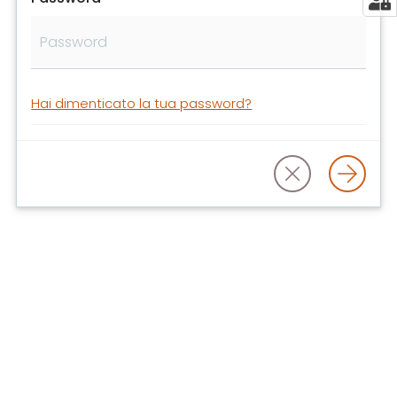
libri
e
film
Calendario
Hai dimenticato la tua password?
Online
Bambini
e
ragazzi
E
m
i