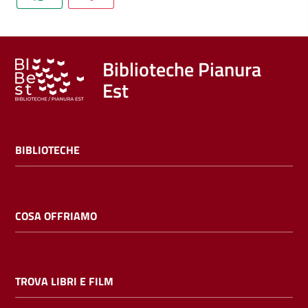
Trova
libri
e
film
Biblioteche Pianura
Est
Calendario
Online
BIBLIOTECHE
COSA OFFRIAMO
Bambini
e
TROVA LIBRI E FILM
ragazzi