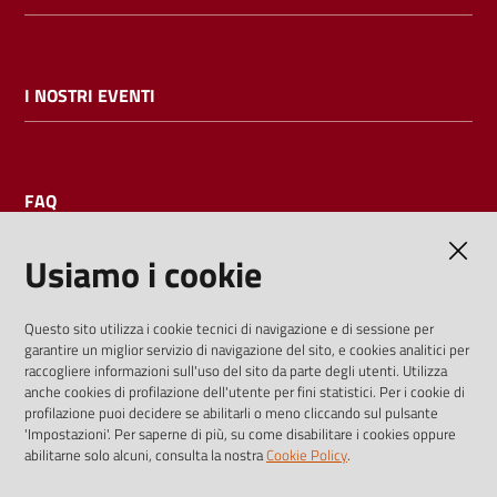
I NOSTRI EVENTI
FAQ
Usiamo i cookie
AMMINISTRAZIONE TRASPARENTE
Questo sito utilizza i cookie tecnici di navigazione e di sessione per
garantire un miglior servizio di navigazione del sito, e cookies analitici per
I dati personali pubblicati sono riutilizzabili solo alle condizioni
raccogliere informazioni sull'uso del sito da parte degli utenti. Utilizza
previste dalla direttiva comunitaria 2003/98/CE e dal d.lgs.
anche cookies di profilazione dell'utente per fini statistici. Per i cookie di
profilazione puoi decidere se abilitarli o meno cliccando sul pulsante
36/2006
'Impostazioni'. Per saperne di più, su come disabilitare i cookies oppure
abilitarne solo alcuni, consulta la nostra
Cookie Policy
.