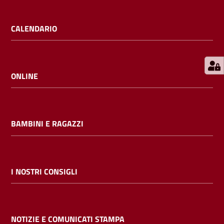
E
m
CALENDARIO
i
l
i
b
ONLINE
BAMBINI E RAGAZZI
Cerca nei
cataloghi
Chiedi al
I NOSTRI CONSIGLI
bibliotecario
Contatti
NOTIZIE E COMUNICATI STAMPA