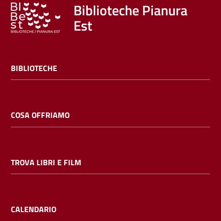
Trova
Biblioteche Pianura
libri
Est
e
film
BIBLIOTECHE
Calendario
Online
COSA OFFRIAMO
TROVA LIBRI E FILM
Bambini
e
ragazzi
CALENDARIO