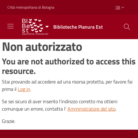
Vai al contenuto
Vai alla navigazione
Vai al footer
Città metropolitana di Bologna
ITA
Biblioteche
Biblioteche Pianura Est
Pianura
Est
Non autorizzato
CONOSCERE,
CREARE,
RICREARSI
You are not authorized to access this
resource.
Stai provando ad accedere ad una risorsa protetta, per favore fai
Biblioteche
prima il
Log in
.
Se sei sicuro di aver inserito l'indirizzo corretto ma ottieni
Cosa
comunque un errore, contatta l'
Amministratore del sito
.
offriamo
Grazie.