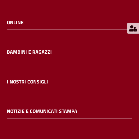
E
m
i
ONLINE
l
i
b
BAMBINI E RAGAZZI
Cerca nei
I NOSTRI CONSIGLI
cataloghi
Chiedi al
NOTIZIE E COMUNICATI STAMPA
bibliotecario
Contatti