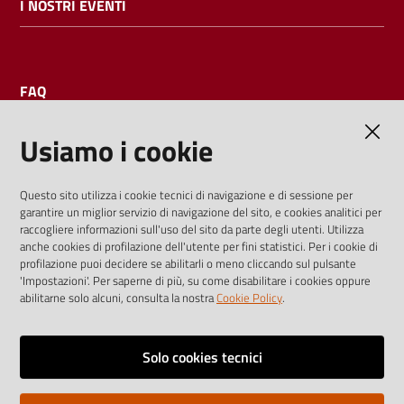
I NOSTRI EVENTI
FAQ
Usiamo i cookie
AMMINISTRAZIONE TRASPARENTE
Questo sito utilizza i cookie tecnici di navigazione e di sessione per
garantire un miglior servizio di navigazione del sito, e cookies analitici per
I dati personali pubblicati sono riutilizzabili solo alle condizioni
raccogliere informazioni sull'uso del sito da parte degli utenti. Utilizza
previste dalla direttiva comunitaria 2003/98/CE e dal d.lgs.
anche cookies di profilazione dell'utente per fini statistici. Per i cookie di
profilazione puoi decidere se abilitarli o meno cliccando sul pulsante
36/2006
'Impostazioni'. Per saperne di più, su come disabilitare i cookies oppure
abilitarne solo alcuni, consulta la nostra
Cookie Policy
.
Vai alla pagina
Media policy
Solo cookies tecnici
Note legali