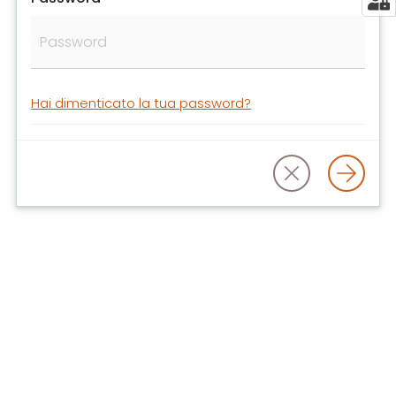
libri
e
film
Calendario
Hai dimenticato la tua password?
Online
Bambini
e
ragazzi
E
m
i