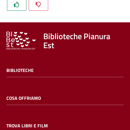
Trova
libri
e
film
Biblioteche Pianura
Est
Calendario
Online
BIBLIOTECHE
COSA OFFRIAMO
Bambini
e
ragazzi
TROVA LIBRI E FILM