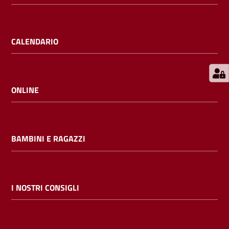
E
m
i
CALENDARIO
l
i
b
ONLINE
Cerca nei
BAMBINI E RAGAZZI
cataloghi
Chiedi al
bibliotecario
I NOSTRI CONSIGLI
Contatti