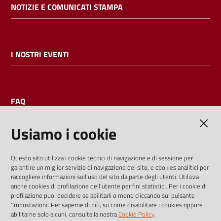
NOTIZIE E COMUNICATI STAMPA
I NOSTRI EVENTI
FAQ
Usiamo i cookie
AMMINISTRAZIONE TRASPARENTE
Questo sito utilizza i cookie tecnici di navigazione e di sessione per
garantire un miglior servizio di navigazione del sito, e cookies analitici per
I dati personali pubblicati sono riutilizzabili solo alle condizioni
raccogliere informazioni sull'uso del sito da parte degli utenti. Utilizza
previste dalla direttiva comunitaria 2003/98/CE e dal d.lgs.
anche cookies di profilazione dell'utente per fini statistici. Per i cookie di
profilazione puoi decidere se abilitarli o meno cliccando sul pulsante
36/2006
'Impostazioni'. Per saperne di più, su come disabilitare i cookies oppure
abilitarne solo alcuni, consulta la nostra
Cookie Policy
.