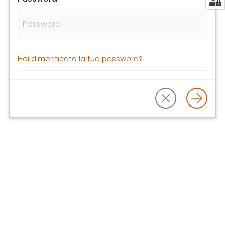
libri
e
film
Calendario
Hai dimenticato la tua password?
Online
Bambini
e
ragazzi
E
m
i