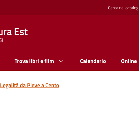
Cerca nei catalog
ura Est
SI
Trova libri e film
Calendario
Online
Legalità da Pieve a Cento