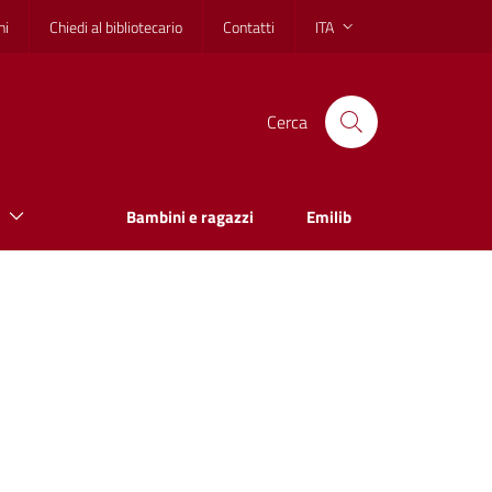
hi
Chiedi al bibliotecario
Contatti
ITA
Cerca
Bambini e ragazzi
Emilib