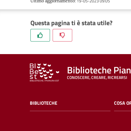
19-05-2023 09:05
Ultimo aggiornamento
:
Questa pagina ti è stata utile?
Biblioteche Pia
CONOSCERE, CREARE, RICREARSI
BIBLIOTECHE
COSA O