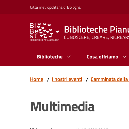
Vai al contenuto
Vai alla navigazione
Vai al footer
Città metropolitana di Bologna
Biblioteche Pian
CONOSCERE, CREARE, RICREAR
Biblioteche
Cosa offriamo
Home
I nostri eventi
Camminata della 
/
/
Multimedia