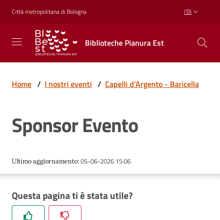
Vai al contenuto
Vai alla navigazione
Vai al footer
Città metropolitana di Bologna
ITA
Biblioteche
Biblioteche Pianura Est
Pianura
Est
CONOSCERE,
CREARE,
Home
/
I nostri eventi
/
Capelli d’Argento - Baricella
RICREARSI
Sponsor Evento
Biblioteche
05-06-2026 15:06
Ultimo aggiornamento
:
Cosa
offriamo
Questa pagina ti è stata utile?