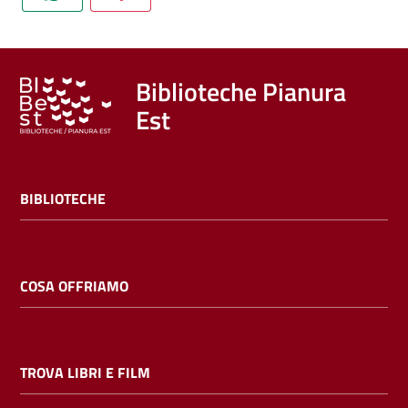
Trova
libri
e
film
Biblioteche Pianura
Est
Calendario
Online
BIBLIOTECHE
COSA OFFRIAMO
Bambini
e
TROVA LIBRI E FILM
ragazzi