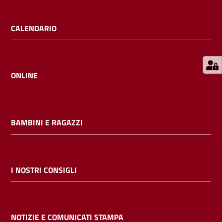
E
m
CALENDARIO
i
l
i
b
ONLINE
BAMBINI E RAGAZZI
Cerca nei
cataloghi
Chiedi al
I NOSTRI CONSIGLI
bibliotecario
Contatti
NOTIZIE E COMUNICATI STAMPA