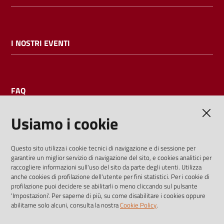
I NOSTRI EVENTI
FAQ
Usiamo i cookie
AMMINISTRAZIONE TRASPARENTE
Questo sito utilizza i cookie tecnici di navigazione e di sessione per
garantire un miglior servizio di navigazione del sito, e cookies analitici per
I dati personali pubblicati sono riutilizzabili solo alle condizioni
raccogliere informazioni sull'uso del sito da parte degli utenti. Utilizza
previste dalla direttiva comunitaria 2003/98/CE e dal d.lgs.
anche cookies di profilazione dell'utente per fini statistici. Per i cookie di
profilazione puoi decidere se abilitarli o meno cliccando sul pulsante
36/2006
'Impostazioni'. Per saperne di più, su come disabilitare i cookies oppure
abilitarne solo alcuni, consulta la nostra
Cookie Policy
.