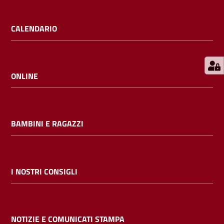
E
m
CALENDARIO
i
l
i
b
ONLINE
BAMBINI E RAGAZZI
Cerca nei
cataloghi
Chiedi al
I NOSTRI CONSIGLI
bibliotecario
Contatti
NOTIZIE E COMUNICATI STAMPA