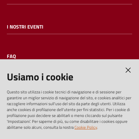
I NOSTRI EVENTI
FAQ
Usiamo i cookie
AMMINISTRAZIONE TRASPARENTE
Questo sito utilizza i cookie tecnici di navigazione e di sessione per
garantire un miglior servizio di navigazione del sito, e cookies analitici per
I dati personali pubblicati sono riutilizzabili solo alle condizioni
raccogliere informazioni sull'uso del sito da parte degli utenti. Utilizza
previste dalla direttiva comunitaria 2003/98/CE e dal d.lgs.
anche cookies di profilazione dell'utente per fini statistici. Per i cookie di
profilazione puoi decidere se abilitarli o meno cliccando sul pulsante
36/2006
'Impostazioni'. Per saperne di più, su come disabilitare i cookies oppure
abilitarne solo alcuni, consulta la nostra
Cookie Policy
.