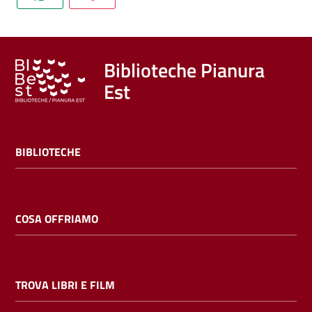
Trova
libri
e
film
Biblioteche Pianura
Est
Calendario
Online
BIBLIOTECHE
COSA OFFRIAMO
Bambini
e
TROVA LIBRI E FILM
ragazzi