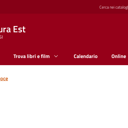
Cerca nei catalog
ura Est
SI
Trova libri e film
Calendario
Online
voce