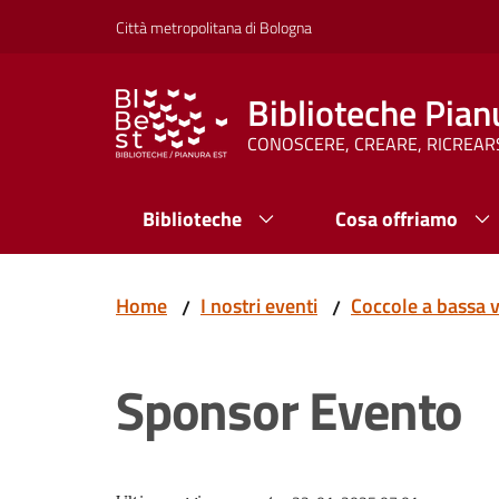
Vai al contenuto
Vai alla navigazione
Vai al footer
Città metropolitana di Bologna
Biblioteche Pian
CONOSCERE, CREARE, RICREAR
Biblioteche
Cosa offriamo
Home
I nostri eventi
Coccole a bassa 
/
/
Sponsor Evento