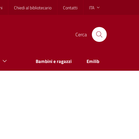
hi
Chiedi al bibliotecario
Contatti
ITA
Cerca
Bambini e ragazzi
Emilib