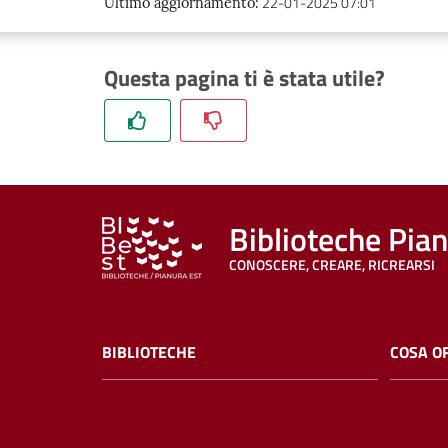
22-01-2025 07:01
Ultimo aggiornamento
:
Questa pagina ti è stata utile?
Biblioteche Pia
CONOSCERE, CREARE, RICREARSI
BIBLIOTECHE
COSA O